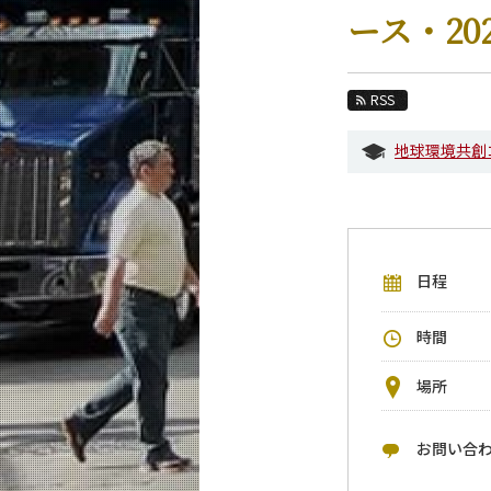
教育
ース・20
教員・研究室
未来
RSS
入学案内
地球環境共創
融合理工学系 News
イベントカレンダー
今後のイベント
日程
今後の課程別イベント
年別アーカイブ
時間
場所
お問い合