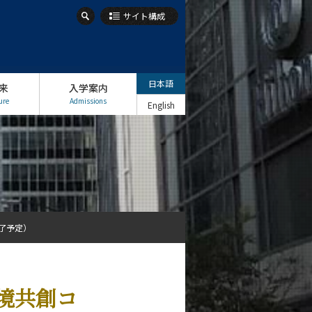
サイト構成
日本語
来
入学案内
ure
Admissions
English
修了予定）
境共創コ