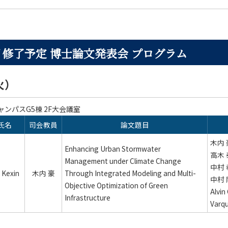
2月修了予定 博士論文発表会 プログラム
火）
ンパスG5棟 2F大会議室
氏名
司会教員
論文題目
木内
Enhancing Urban Stormwater
高木
Management under Climate Change
中村
 Kexin
木内 豪
Through Integrated Modeling and Multi-
中村
Objective Optimization of Green
Alvin
Infrastructure
Varq