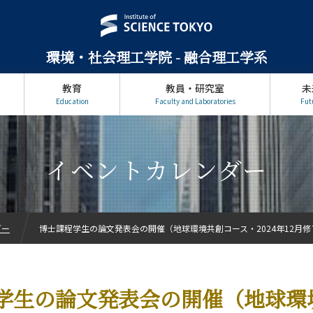
環境・社会理工学院 - 融合理工学系
教育
教員・研究室
未
Education
Faculty and Laboratories
Fut
イベントカレンダー
ダー
博士課程学生の論文発表会の開催（地球環境共創コース・2024年12月
学生の論文発表会の開催（地球環