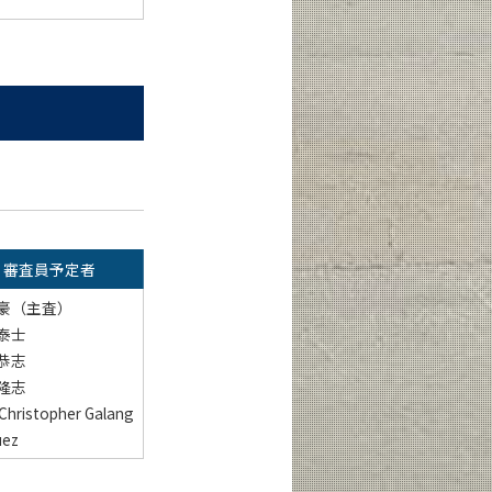
審査員予定者
 豪（主査）
 泰士
 恭志
 隆志
 Christopher Galang
uez