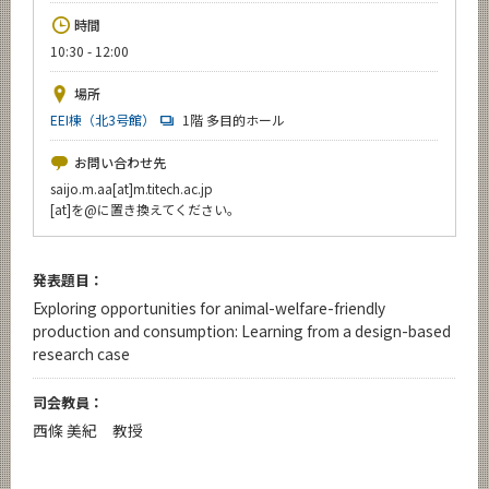
News
時間
10:30 - 12:00
イベントカレンダー
Event Calendar
場所
今後のイベント
EEI棟（北3号館）
1階 多目的ホール
今後の課程別イベント
お問い合わせ先
saijo.m.aa[at]m.titech.ac.jp
年別アーカイブ
[at]を@に置き換えてください。
発表題目：
サイト構成
Exploring opportunities for animal-welfare-friendly
production and consumption: Learning from a design-based
学内向け情報
research case
司会教員：
CLOSE
西條 美紀 教授