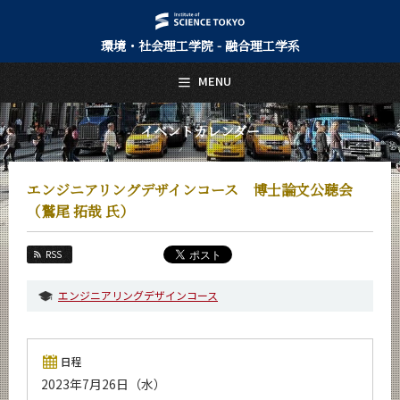
環境・社会理工学院 - 融合理工学系
日本語
English
MENU
トップページ
Top Page
イベントカレンダー
融合理工学系について
About Us
エンジニアリングデザインコース 博士論文公聴会
教育
（鷲尾 拓哉 氏）
Education
教員・研究室
RSS
Faculty and Laboratories
エンジニアリングデザインコース
未来
Future
入学案内
日程
Admissions
2023年7月26日（水）
融合理工学系 News