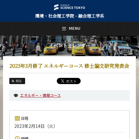
環境・社会理工学院 - 融合理工学系
日本語
English
MENU
トップページ
Top Page
イベントカレンダー
融合理工学系について
About Us
2023年3月修了 エネルギーコース 修士論文研究発表会
教育
Education
RSS
教員・研究室
Faculty and Laboratories
エネルギー・情報コース
未来
Future
日程
入学案内
2023年2月14日（火）
Admissions
融合理工学系 News
時間