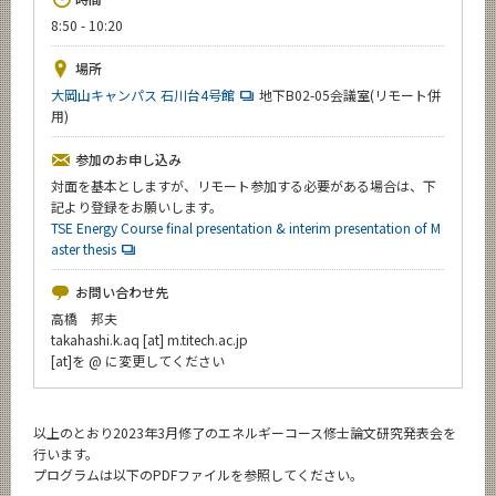
News
8:50 - 10:20
イベントカレンダー
場所
Event Calendar
大岡山キャンパス 石川台4号館
地下B02-05会議室(リモート併
用)
今後のイベント
今後の課程別イベント
参加のお申し込み
対面を基本としますが、リモート参加する必要がある場合は、下
年別アーカイブ
記より登録をお願いします。
TSE Energy Course final presentation & interim presentation of M
aster thesis
お問い合わせ先
サイト構成
高橋 邦夫
takahashi.k.aq [at] m.titech.ac.jp
学内向け情報
[at]を @ に変更してください
CLOSE
以上のとおり2023年3月修了のエネルギーコース修士論文研究発表会を
行います。
プログラムは以下のPDFファイルを参照してください。