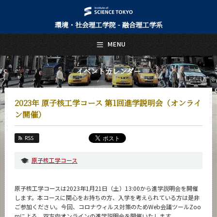
環境・社会理工学院 - 融合理工学系
日本語
English
MENU
トップページ
Top Page
イベントカレンダー
融合理工学系について
About Us
2023年 原子核工学コース 第1回進学説明会（オンライ
教育
ン開催）
Education
教員・研究室
RSS
Faculty and Laboratories
原子核工学コース
未来
Future
原子核工学コースは2023年1月21日（土）13:00から進学説明会を開催
入学案内
します。本コースに関心をお持ちの方、入学を考えられている方は是非
Admissions
ご参加ください。今回、コロナウィルス対策のためWeb会議ツールZoo
mによる、双方向オンラインの進学説明会を開催いたします。
融合理工学系 News