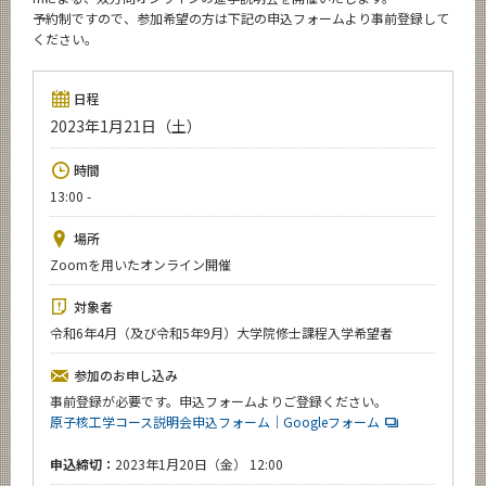
News
予約制ですので、参加希望の方は下記の申込フォームより事前登録して
ください。
イベントカレンダー
Event Calendar
日程
今後のイベント
2023年1月21日（土）
今後の課程別イベント
時間
年別アーカイブ
13:00 -
場所
Zoomを用いたオンライン開催
サイト構成
対象者
令和6年4月（及び令和5年9月）大学院修士課程入学希望者
学内向け情報
参加のお申し込み
事前登録が必要です。申込フォームよりご登録ください。
CLOSE
原子核工学コース説明会申込フォーム｜Googleフォーム
申込締切：
2023年1月20日（金） 12:00