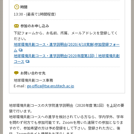
News
時間
13:30 - (最長で1時間程度）
イベントカレンダー
Event Calendar
参加のお申し込み
今後のイベント
下記フォームから、お名前、所属、メールアドレスを登録してく
ださい。
今後の課程別イベント
地球環境共創コース・進学説明会(2020/4/18実施)参加登録フォー
ム
年別アーカイブ
地球環境共創コース・進学説明会(2020年度第1回)｜地球環境共創
コース
お問い合わせ先
地球環境共創コース事務
サイト構成
E-mail :
ge-office@tse.ens.titech.ac.jp
学内向け情報
地球環境共創コースの大学院進学説明会（2020年度 第1回）を上記の要
領で行います。
CLOSE
地球環境共創コースへの進学を検討されている方なら、学内学外、学年
を問わず何方でも参加可能です。Zoomを用いた遠隔での参加となりま
すので、参加希望の方は予め登録をして下さい。登録された方に、後
日、Zoomのサイト情報をお送りします。