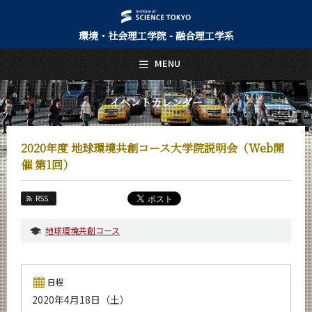
環境・社会理工学院 - 融合理工学系
日本語
English
MENU
トップページ
Top Page
イベントカレンダー
融合理工学系について
About Us
2020年度 地球環境共創コース大学院説明会（Web開
教育
催 第1回）
Education
教員・研究室
RSS
Faculty and Laboratories
地球環境共創コース
未来
Future
入学案内
日程
Admissions
2020年4月18日（土）
融合理工学系 News