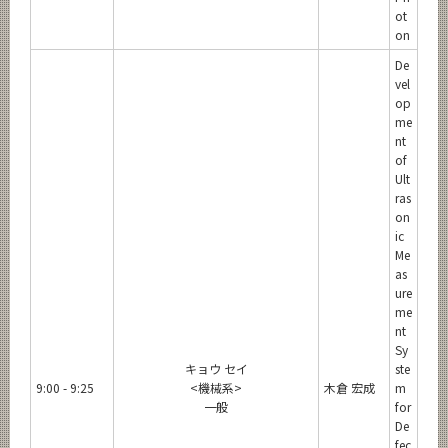
ot
on
De
vel
op
me
nt
of
Ult
ras
on
ic
Me
as
ure
me
nt
Sy
キョウ セイ
ste
9:00 - 9:25
<機械系>
木倉 宏成
m
一般
for
De
fec