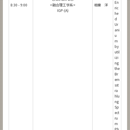
En
8:30 - 9:00
<融合理工学系>
相樂 洋
ric
IGP-(A)
he
d
Ur
ani
u
m
by
util
izi
ng
the
Br
em
sst
ra
hlu
ng
Sp
ect
ru
m
Ph