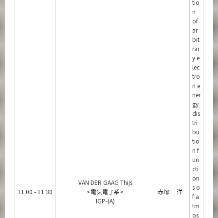
tio
n
of
ar
bit
rar
y e
lec
tro
n e
ner
gy
dis
tri
bu
tio
n f
un
cti
on
VAN DER GAAG Thijs
s o
11:00 - 11:30
<電気電子系>
赤塚 洋
f a
IGP-(A)
tm
os