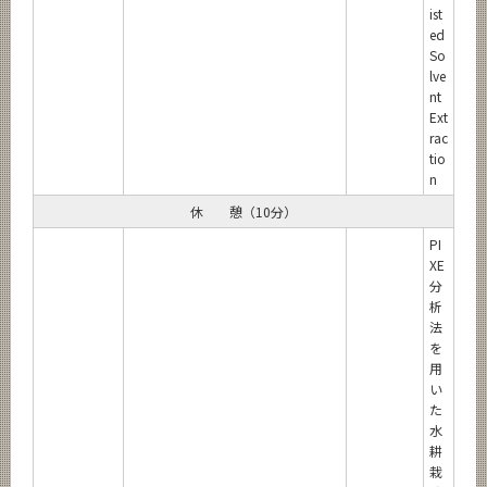
ist
ed
So
lve
nt
Ext
rac
tio
n
休 憩（10分）
PI
XE
分
析
法
を
用
い
た
水
耕
栽