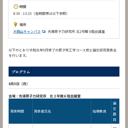
News
時間
8:30 - 13:25（各時間帯は以下参照）
イベントカレンダー
Event Calendar
場所
今後のイベント
大岡山キャンパス
先導原子力研究所 北2号館 6階会議室
今後の課程別イベント
以下のとおり令和元年9月修了の原子核工学コース修士論文研究発表会
年別アーカイブ
を行います。
プログラム
サイト構成
8月5日（月）
学内向け情報
会場：先導原子力研究所 北２号館６階会議室
論
文
CLOSE
発表時間
発表者氏名
指導教員
題
目
Ap