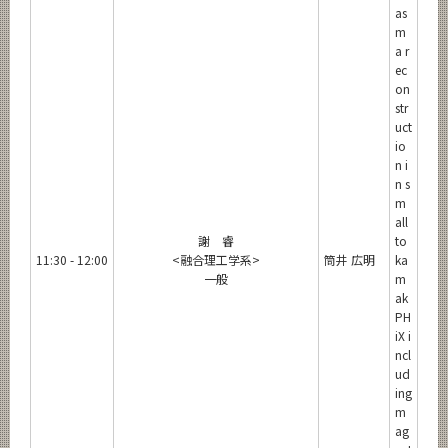
as
m
a r
ec
on
str
uct
io
n i
n s
m
all
謝 睿
to
11:30 - 12:00
<融合理工学系>
筒井 広明
ka
一般
m
ak
PH
iX i
ncl
ud
ing
m
ag