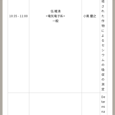
培
さ
伍 維清
れ
10:35 - 11:00
<電気電子系>
小栗 慶之
た
一般
作
物
に
よ
る
セ
シ
ウ
ム
の
吸
収
の
測
定
De
ter
mi
na