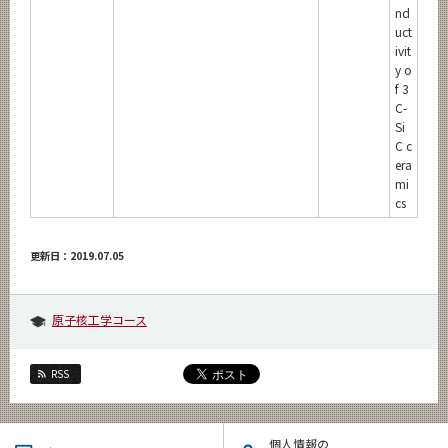
nd
uct
ivit
y o
f 3
C-
Si
C c
era
mi
cs
更新日：2019.07.05
原子核工学コース
RSS
個人情報の