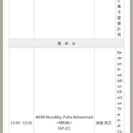
と
電
子
密
度
計
測
昼 休 み
Ne
utr
on
Irr
ad
iati
on
Eff
ect
on
Th
er
AKHIR Muzakkiy, Putra Muhammad
m
13:00 - 13:25
<材料系>
吉田 克己
al
IGP-(C)
Co