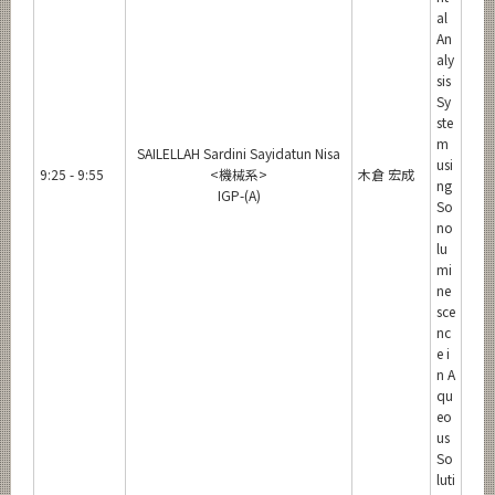
al
An
aly
sis
Sy
ste
m
SAILELLAH Sardini Sayidatun Nisa
usi
9:25 - 9:55
<機械系>
木倉 宏成
ng
IGP-(A)
So
no
lu
mi
ne
sce
nc
e i
n A
qu
eo
us
So
luti