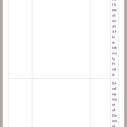
t D
ete
cti
on
an
d F
lo
w
Vel
oci
ty
Pr
ofi
le
De
vel
op
me
nt
of
Ele
me
nt