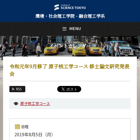
環境・社会理工学院 - 融合理工学系
日本語
English
MENU
トップページ
Top Page
イベントカレンダー
融合理工学系について
About Us
令和元年9月修了 原子核工学コース 修士論文研究発表
教育
会
Education
教員・研究室
RSS
Faculty and Laboratories
原子核工学コース
未来
Future
入学案内
日程
Admissions
2019年8月5日（月）
融合理工学系 News