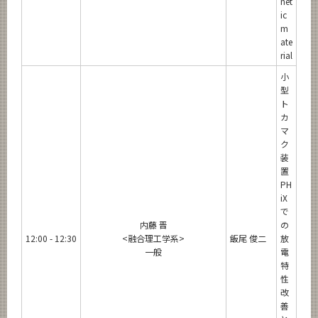
net
ic
m
ate
rial
小
型
ト
カ
マ
ク
装
置
PH
iX
で
内藤 晋
の
12:00 - 12:30
<融合理工学系>
飯尾 俊二
放
一般
電
特
性
改
善