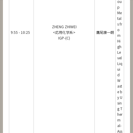
ou
p
Me
tal
s fr
ZHENG ZHIWEI
o
9:55 - 10:25
<応用化学系>
鷹尾康一朗
m
IGP-(C)
Hi
gh
Le
vel
Liq
ui
d
W
ast
e b
y U
sin
g T
her
m
al-
Ass