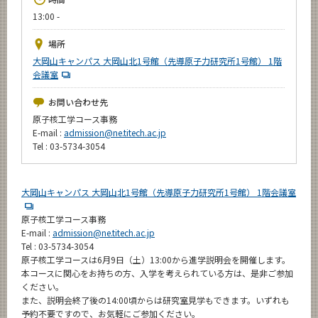
News
13:00 -
イベントカレンダー
場所
Event Calendar
大岡山キャンパス 大岡山北1号館（先導原子力研究所1号館） 1階
会議室
今後のイベント
今後の課程別イベント
お問い合わせ先
原子核工学コース事務
年別アーカイブ
E-mail :
admission@ne.titech.ac.jp
Tel : 03-5734-3054
大岡山キャンパス 大岡山北1号館（先導原子力研究所1号館） 1階会議室
サイト構成
原子核工学コース事務
学内向け情報
E-mail :
admission@ne.titech.ac.jp
Tel : 03-5734-3054
原子核工学コースは6月9日（土）13:00から進学説明会を開催します。
CLOSE
本コースに関心をお持ちの方、入学を考えられている方は、是非ご参加
ください。
また、説明会終了後の14:00頃からは研究室見学もできます。いずれも
予約不要ですので、お気軽にご参加ください。