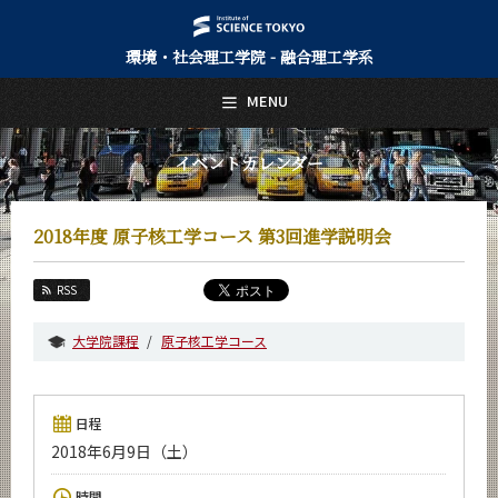
環境・社会理工学院 - 融合理工学系
日本語
English
MENU
トップページ
Top Page
イベントカレンダー
融合理工学系について
About Us
2018年度 原子核工学コース 第3回進学説明会
教育
Education
RSS
教員・研究室
Faculty and Laboratories
大学院課程
原子核工学コース
未来
Future
日程
入学案内
2018年6月9日（土）
Admissions
融合理工学系 News
時間