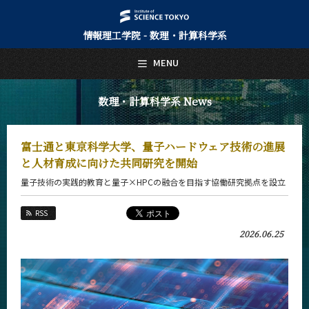
情報理工学院 - 数理・計算科学系
日本語
English
MENU
トップページ
Top Page
数理・計算科学系 News
数理・計算科学系について
About Us
富士通と東京科学大学、量子ハードウェア技術の進展
教育
と人材育成に向けた共同研究を開始
Education
量子技術の実践的教育と量子×HPCの融合を目指す協働研究拠点を設立
教員・研究室
Faculty and Laboratories
RSS
未来
2026.06.25
Future
入学案内
Admissions
数理・計算科学系 News