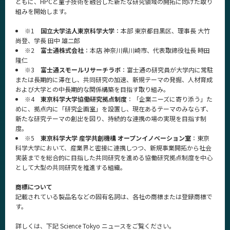
ともに、HPCと量子技術を融合した新たな研究領域の開拓に向けた取り
組みを開始します。
※1
国立大学法人東京科学大学
：本部 東京都目黒区、理事長 大竹
尚登、学長 田中 雄二郎
※2
富士通株式会社
：本店 神奈川県川崎市、代表取締役社長 時田
隆仁
※3
富士通スモールリサーチラボ
：富士通の研究員が大学内に常駐
または長期的に滞在し、共同研究の加速、新規テーマの発掘、人材育成
および大学との中長期的な関係構築を目指す取り組み。
※4
東京科学大学協働研究拠点制度
：「企業ニーズに寄り添う」た
めに、拠点内に「研究企画室」を設置し、現在あるテーマのみならず、
新たな研究テーマの創出を図り、持続的な連携の場の実現を目指す制
度。
※5
東京科学大学 産学共創機構 オープンイノベーション室
：東京
科学大学において、産業界と密接に連携しつつ、新規事業開拓から社会
実装までを総合的に目指した共同研究を進める協働研究拠点制度を中心
として大型の共同研究を推進する組織。
商標について
記載されている製品名などの固有名詞は、各社の商標または登録商標で
す。
詳しくは、下記 Science Tokyo ニュースをご覧ください。