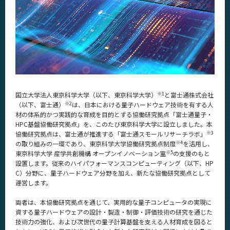
News
News 一覧
カテゴリ別
課程別
月別
※1
国立大学法人東京科学大学（以下、東京科学大学）
と富士通株式会社
イベントカレンダー
※2
（以下、富士通）
は、日本における量子ハードウェア技術を有する人
Event Calendar
材の体系的かつ実践的な育成を目的とする協働研究拠点「富士通量子・
HPC基盤協働研究拠点」を、このたび東京科学大学に設立しました。本
※3
協働研究拠点は、富士通が推進する「富士通スモールリサーチラボ」
※4
の取り組みの一環であり、東京科学大学協働研究拠点制度
を活用し、
※5
東京科学大学 産学共創機構 オープンイノベーション室
の支援のもと
サイト構成
設置します。従来のハイパフォーマンスコンピューティング（以下、HP
C）分野に、量子ハードウェア分野を加え、新たな協働研究拠点として
運営します。
系詳細情報
両者は、本協働研究拠点を通じて、実用的な量子コンピュータの実現に
資する量子ハードウェアの設計・製造・制御・評価技術の研究を通じた
CLOSE
技術力の強化、および次世代の量子計算基盤を支える人材育成を図ると