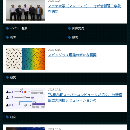
2026.01.27
マラヤ大学（マレーシア）一行が情報理工学院
を訪問
イベント報告
国際交流
教育
研究
2025.12.02
スピングラス理論の新たな展開
研究
2025.07.22
TSUBAMEスーパーコンピュータが拓く、分野横
断型大規模シミュレーションの...
研究
2025.02.14