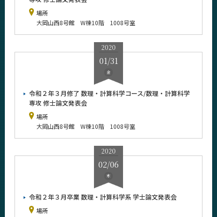
2018年
場所
2017年
大岡山西8号館 W棟10階 1008号室
2016年
2020
01/31
金
サイト構成
令和２年３月修了 数理・計算科学コース/数理・計算科学
専攻 修士論文発表会
系詳細情報
場所
大岡山西8号館 W棟10階 1008号室
CLOSE
2020
02/06
木
令和２年３月卒業 数理・計算科学系 学士論文発表会
場所