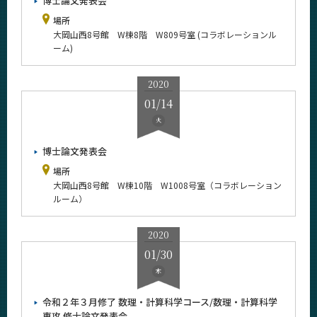
博士論文発表会
News
場所
大岡山西8号館 W棟8階 W809号室 (コラボレーションル
イベントカレンダー
ーム)
Event Calendar
今後のイベント
2020
今後の課程別イベント
01/14
火
年別アーカイブ
博士論文発表会
2026年
場所
2025年
大岡山西8号館 W棟10階 W1008号室（コラボレーション
2024年
ルーム）
2023年
2020
2022年
01/30
2021年
木
2020年
令和２年３月修了 数理・計算科学コース/数理・計算科学
2019年
専攻 修士論文発表会