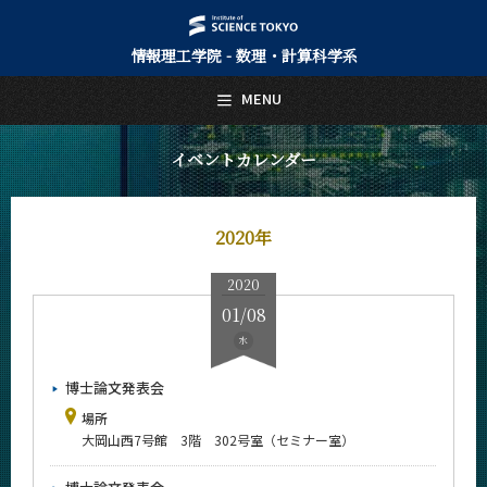
情報理工学院 - 数理・計算科学系
日本語
English
MENU
トップページ
Top Page
イベントカレンダー
数理・計算科学系について
About Us
2020年
教育
Education
2020
教員・研究室
01/08
Faculty and Laboratories
水
未来
Future
博士論文発表会
場所
入学案内
大岡山西7号館 3階 302号室（セミナー室）
Admissions
数理・計算科学系 News