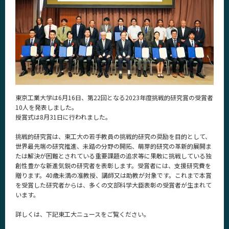
News
News 一覧
カテゴリ別
課程別
月別
東京工業大学は6月16日、第22回となる2023年度挑戦的研究賞の受賞者
イベントカレンダー
10人を発表しました。
Event Calendar
授賞式は8月31日に行われました。
挑戦的研究賞は、東工大の若手教員の挑戦的研究の奨励を目的として、
世界最先端の研究推進、未踏の分野の開拓、萌芽的研究の革新的展開ま
たは解決が困難とされている重要課題の追求等に果敢に挑戦している独
サイト構成
創性豊かな新進気鋭の研究者を表彰します。受賞者には、支援研究費を
贈ります。40歳未満の准教授、講師又は助教が対象です。これまで本賞
系詳細情報
を受賞した研究者からは、多くの文部科学大臣表彰の受賞者が生まれて
います。
CLOSE
詳しくは、下記東工大ニュースをご覧ください。