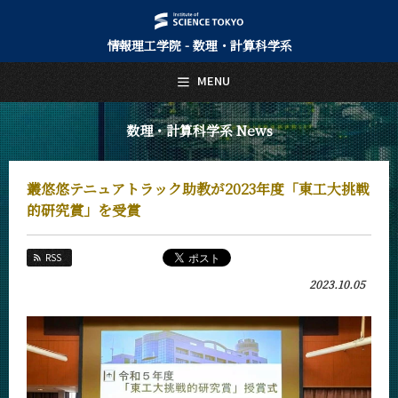
情報理工学院 - 数理・計算科学系
日本語
English
MENU
トップページ
Top Page
数理・計算科学系 News
数理・計算科学系について
About Us
叢悠悠テニュアトラック助教が2023年度「東工大挑戦
教育
的研究賞」を受賞
Education
教員・研究室
RSS
Faculty and Laboratories
2023.10.05
未来
Future
入学案内
Admissions
数理・計算科学系 News