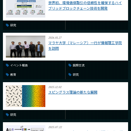
世界初、環境価値取引の信頼性を確保するハイ
ブリッドブロックチェーン技術を開発
研究
2026.01.27
マラヤ大学（マレーシア）一行が情報理工学院
を訪問
イベント報告
国際交流
教育
研究
2025.12.02
スピングラス理論の新たな展開
研究
2025.07.22