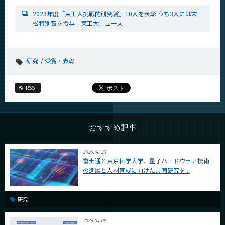
2023年度「東工大挑戦的研究賞」10人を表彰 うち3人には末
松特別賞を授与｜東工大ニュース
研究
受賞・表彰
RSS
おすすめ記事
2026.06.25
富士通と東京科学大学、量子ハードウェア技術
の進展と人材育成に向けた共同研究を...
研究
2026.04.09