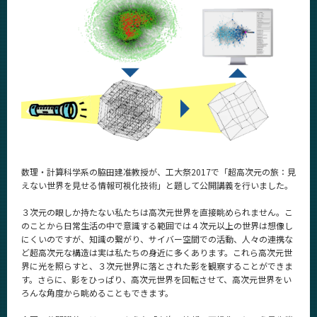
News
News 一覧
カテゴリ別
課程別
月別
イベントカレンダー
Event Calendar
数理・計算科学系の脇田建准教授が、工大祭2017で「超高次元の旅：見
えない世界を見せる情報可視化技術」と題して公開講義を行いました。
３次元の眼しか持たない私たちは高次元世界を直接眺められません。こ
サイト構成
のことから日常生活の中で意識する範囲では４次元以上の世界は想像し
にくいのですが、知識の繋がり、サイバー空間での活動、人々の連携な
ど超高次元な構造は実は私たちの身近に多くあります。これら高次元世
系詳細情報
界に光を照らすと、３次元世界に落とされた影を観察することができま
す。さらに、影をひっぱり、高次元世界を回転させて、高次元世界をい
ろんな角度から眺めることもできます。
CLOSE