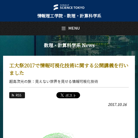
情報理工学院 - 数理・計算科学系
日本語
English
MENU
トップページ
Top Page
数理・計算科学系 News
数理・計算科学系について
About Us
工大祭2017で情報可視化技術に関する公開講義を行い
教育
ました
Education
超高次元の旅：見えない世界を見せる情報可視化技術
教員・研究室
Faculty and Laboratories
RSS
未来
2017.10.16
Future
入学案内
Admissions
数理・計算科学系 News