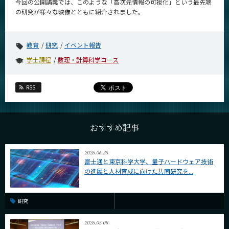
今回の公開講義では、このような「高次元情報の可視化」という最先端
の研究が様々な映像とともに紹介されました。
教育
研究
イベント報告
学士課程
数理・計算科学コース
RSS
おすすめ記事
2026.06.25
富士通と東京科学大学、量子ハードウェア技術
の進展と人材育成に向けた共同研究を...
研究
2026.05.08