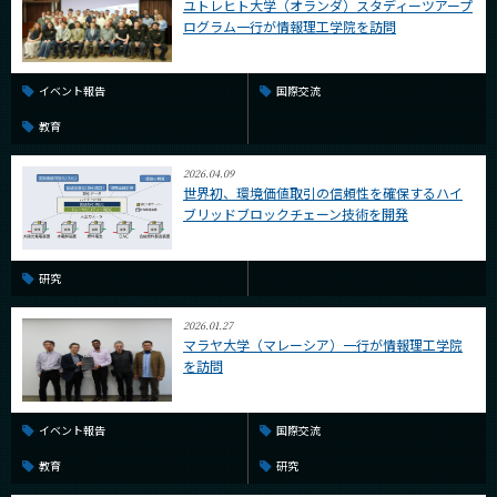
ユトレヒト大学（オランダ）スタディーツアープ
ログラム一行が情報理工学院を訪問
イベント報告
国際交流
教育
2026.04.09
世界初、環境価値取引の信頼性を確保するハイ
ブリッドブロックチェーン技術を開発
研究
2026.01.27
マラヤ大学（マレーシア）一行が情報理工学院
を訪問
イベント報告
国際交流
教育
研究