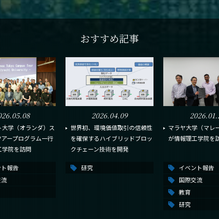
おすすめ記事
026.05.08
2026.04.09
2026.01.
ト大学（オランダ）ス
世界初、環境価値取引の信頼性
マラヤ大学（マレ
ツアープログラム一行
を確保するハイブリッドブロッ
が情報理工学院を
工学院を訪問
クチェーン技術を開発
ント報告
研究
イベント報告
交流
国際交流
教育
研究