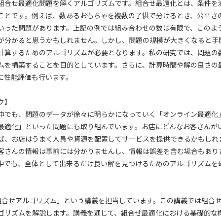
組合せ最適化問題を解くアルゴリズムです。組合せ最適化とは、条件を
ことです。例えば、数あるおもちゃを複数の子供で分けるとき、公平さ
いった問題があります。上記の例では組み合わせの数は有限で、このよ
が分かると思うかもしれません。しかし、問題の規模が大きくなると手
計算するためのアルゴリズムが必要となります。私の研究では、問題の
ムを構築することを目的としています。さらに、計算時間や解の良さの
に性能評価も行います。
ク】
中でも、問題のデータが徐々に明らかになっていく「オンライン最適化
最適化」といった問題にも取り組んでいます。お店にどんなお客さんが
ば、お店はうまく人員や資源を配置してサービスを提供できるかもしれ
客さんの情報は事前には分かりませんし、情報は誤差を含む場合もあり
中でも、全体として出来るだけ良い解を見つけるためのアルゴリズムを
組合せアルゴリズム」という講義を担当しています。この講義では組合
ゴリズムを解説します。講義を通じて、組合せ最適化における基礎的な