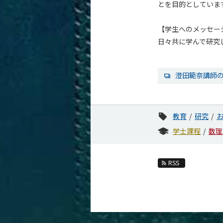
とを目的としていま
【学生へのメッセー
日々共に学んで研究
澄田範奈講師
教育
研究
学士課程
数理
RSS