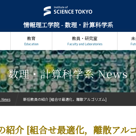
情報理工学院 - 数理・計算科学系
教育
教員・研究室
未
Education
Faculty and Laboratories
Fut
数理・計算科学系 News
News
新任教員の紹介 [組合せ最適化，離散アルゴリズム]
の紹介 [組合せ最適化，離散アルゴ