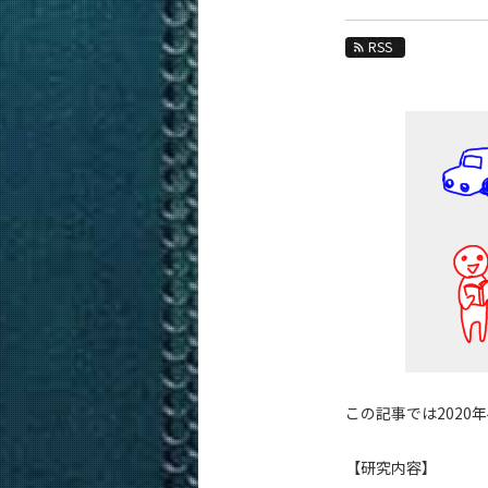
教育
RSS
教員・研究室
未来
入学案内
数理・計算科学系 News
News 一覧
カテゴリ別
課程別
月別
イベントカレンダー
この記事では202
【研究内容】