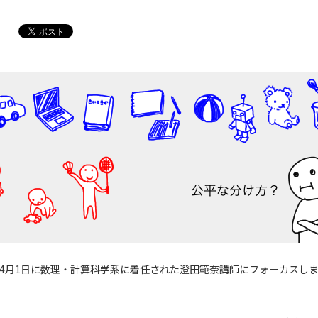
0年4月1日に数理・計算科学系に着任された澄田範奈講師にフォーカスし