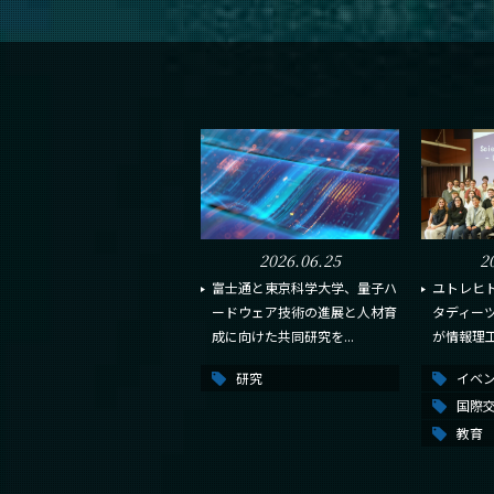
2026.06.25
2
富士通と東京科学大学、量子ハ
ユトレヒ
ードウェア技術の進展と人材育
タディー
成に向けた共同研究を...
が情報理
研究
イベ
国際
教育