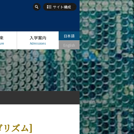
サイト構成
日本語
来
入学案内
ure
Admissions
English
リズム]