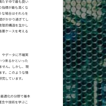
満たす中で最も良い
の指標が最も高くな
うな場合はそれらを
間がかかり過ぎてし
数理的構造を生かし
最悪ケースを考える
」やデータに不確実
いつ来るかといった
ません。しかし、現
ます。このような情
研究しています。
せ最適化の分野で基本
概念や技術を学ぶこ