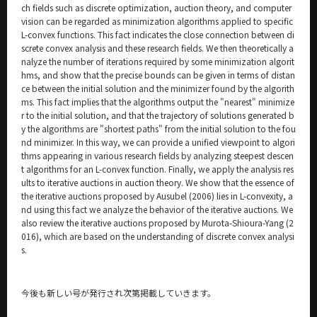
ch fields such as discrete optimization, auction theory, and computer
vision can be regarded as minimization algorithms applied to specific
L-convex functions. This fact indicates the close connection between di
screte convex analysis and these research fields. We then theoretically a
nalyze the number of iterations required by some minimization algorit
hms, and show that the precise bounds can be given in terms of distan
ce between the initial solution and the minimizer found by the algorith
ms. This fact implies that the algorithms output the "nearest" minimize
r to the initial solution, and that the trajectory of solutions generated b
y the algorithms are "shortest paths" from the initial solution to the fou
nd minimizer. In this way, we can provide a unified viewpoint to algori
thms appearing in various research fields by analyzing steepest descen
t algorithms for an L-convex function. Finally, we apply the analysis res
ults to iterative auctions in auction theory. We show that the essence of
the iterative auctions proposed by Ausubel (2006) lies in L-convexity, a
nd using this fact we analyze the behavior of the iterative auctions. We
also review the iterative auctions proposed by Murota-Shioura-Yang (2
016), which are based on the understanding of discrete convex analysi
s.
今後も新しい号が発行され次第掲載していきます。