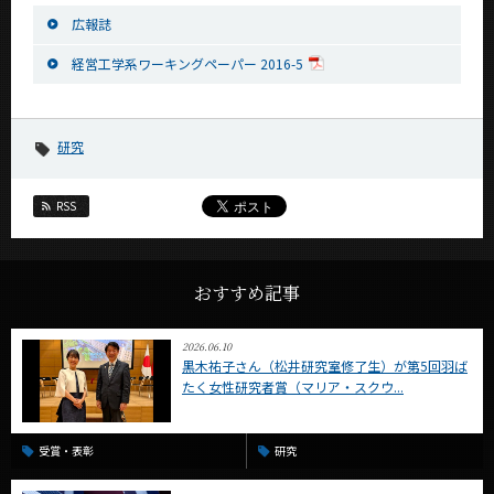
広報誌
経営工学系ワーキングペーパー 2016-5
研究
RSS
おすすめ記事
2026.06.10
黒木祐子さん（松井研究室修了生）が第5回羽ば
たく女性研究者賞（マリア・スクウ...
受賞・表彰
研究