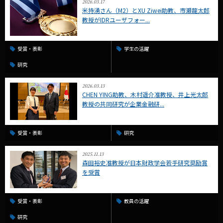
2026.03.17
米持湧さん（M2）とXU Ziwei助教、市瀬龍太郎
教授がIDRユーザフォー...
受賞・表彰
学生の活躍
研究
2026.03.13
CHEN YING助教、木村遥介准教授、井上光太郎
教授の共同研究が企業金融研...
受賞・表彰
研究
2025.11.13
森田裕史准教授が日本財政学会若手研究奨励賞
を受賞
受賞・表彰
教員の活躍
研究