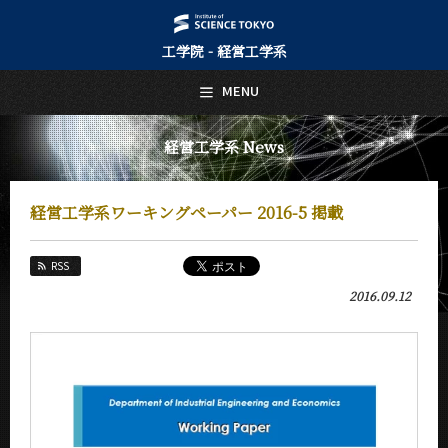
工学院 - 経営工学系
日本語
English
MENU
トップページ
Top Page
経営工学系 News
経営工学系について
About Us
経営工学系ワーキングペーパー 2016-5 掲載
教育
Education
RSS
教員・研究室
2016.09.12
Faculty and Laboratories
未来
Future
入学案内
Admissions
経営工学系 News