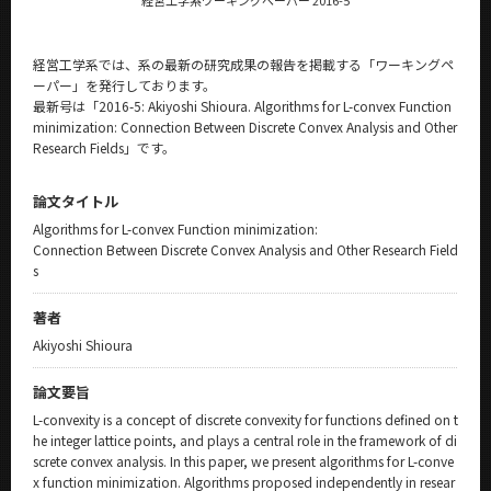
経営工学系では、系の最新の研究成果の報告を掲載する「ワーキングペ
ーパー」を発行しております。
最新号は「2016-5: Akiyoshi Shioura. Algorithms for L-convex Function
minimization: Connection Between Discrete Convex Analysis and Other
Research Fields」です。
論文タイトル
Algorithms for L-convex Function minimization:
Connection Between Discrete Convex Analysis and Other Research Field
s
著者
Akiyoshi Shioura
論文要旨
L-convexity is a concept of discrete convexity for functions defined on t
he integer lattice points, and plays a central role in the framework of di
screte convex analysis. In this paper, we present algorithms for L-conve
x function minimization. Algorithms proposed independently in resear