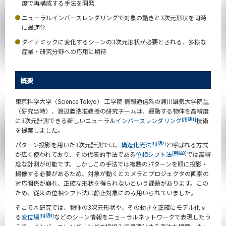
度で再構成する手法を開発
News
ニューラルインバースレンダリングで対象の動きと3次元形状を同時
News 一覧
に最適化
ダイナミックに変化するシーンの3次元形状が必要とされる、多様な
カテゴリ別
産業・研究分野への応用に期待
課程別
概要
月別
東京科学大学（Science Tokyo） 工学院 情報通信系の浦川雄気大学院生
イベントカレンダー
Event Calendar
（研究当時）、渡辺義浩准教授の研究チームは、運動する物体を高精度
[用語1]
に3次元計測できる新しいニューラル
インバースレンダリング
技術
を提案しました。
[用語2]
パターン投影を用いた3次元計測では、
構造化光法
と呼ばれる方式
[用語3]
が広く使われており、その代表的手法である
位相シフト法
では高精
サイト構成
度な計測が可能です。しかしこの手法では複数のパターンを順に投影・
撮像する必要があるため、対象が動くとカメラとプロジェクタの画素の
学内向け情報
対応関係が崩れ、正確な形状を得られないという課題があります。この
ため、従来の位相シフト法は静止対象にのみ用いられていました。
そこで本研究では、物体の3次元形状や、その動きを正確にモデル化す
CLOSE
[用語4]
る
変位場
などのシーン情報をニューラルネットワークで表現したう