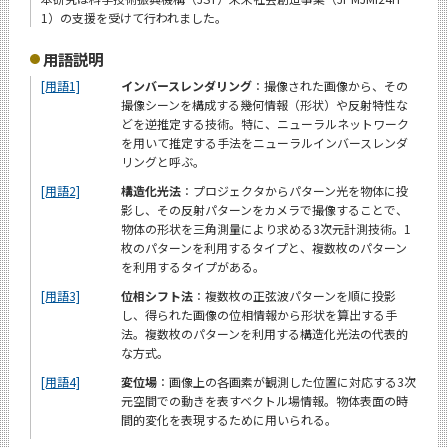
1）の支援を受けて行われました。
用語説明
[用語1]
インバースレンダリング
：撮像された画像から、その
撮像シーンを構成する幾何情報（形状）や反射特性な
どを逆推定する技術。特に、ニューラルネットワーク
を用いて推定する手法をニューラルインバースレンダ
リングと呼ぶ。
[用語2]
構造化光法
：プロジェクタからパターン光を物体に投
影し、その反射パターンをカメラで撮像することで、
物体の形状を三角測量により求める3次元計測技術。1
枚のパターンを利用するタイプと、複数枚のパターン
を利用するタイプがある。
[用語3]
位相シフト法
：複数枚の正弦波パターンを順に投影
し、得られた画像の位相情報から形状を算出する手
法。複数枚のパターンを利用する構造化光法の代表的
な方式。
[用語4]
変位場
：画像上の各画素が観測した位置に対応する3次
元空間での動きを表すベクトル場情報。物体表面の時
間的変化を表現するために用いられる。