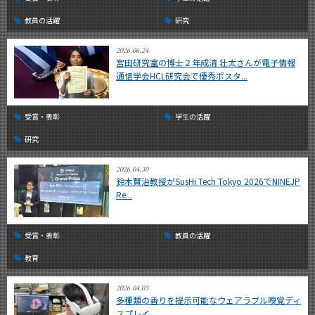
教員の活躍
研究
2026.06.24
宮田研究室の博士２年成清 壮太さんが電子情報
通信学会HCL研究会で優秀ポスタ...
受賞・表彰
学生の活躍
研究
2026.04.30
鈴木賢治教授がSusHi Tech Tokyo 2026でNINEJP
Re...
受賞・表彰
教員の活躍
教育
2026.04.03
多種類の香りを提示可能なウェアラブル嗅覚ディ
スプレイ