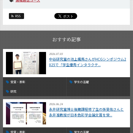
RSS
おすすめ記事
2026.07.03
中谷研究室の池上颯馬さんがHCGシンポジウム2
025で「学生優秀インタラクテ...
受賞・表彰
学生の活躍
研究
2026.06.24
永井研究室博士後期課程修了生の孫旻佑さんと
永井准教授が日本色彩学会論文賞を受...
受賞・表彰
学生の活躍