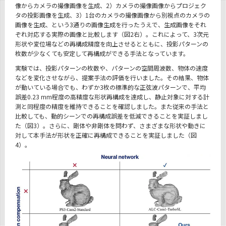
像からカメラの撮像画像を生成、2）カメラの撮像画像からプロジェク
タの投影画像を生成、3）1台のカメラの撮像画像から別視点のカメラの
画像を生成、という3通りの画像生成を行ったうえで、生成画像をそれ
ぞれ対応する実際の画像と比較します（図2右）。これによって、3次元
形状や変位場などの再構成精度を向上させるとともに、投影パターンの
枚数が少なくても安定して再構成ができる手法となっています。
実験では、投影パターンの枚数や、パターンの空間周波数、物体の速度
などを変化させながら、提案手法の評価を行いました。その結果、物体
が動いている場合でも、わずか3枚の標準的な正弦波パターンで、平均
誤差0.23 mm程度の高精度な形状再構成を達成し、静止対象に対する計
測と同程度の精度を維持できることを確認しました。また従来の手法と
比較しても、動的シーンでの再構成誤差を低減できることを実証しまし
た（図3）。さらに、剛体や非剛体を問わず、さまざまな形状や動きに
対して本手法が形状を正確に再構成できることを実証しました（図
4）。