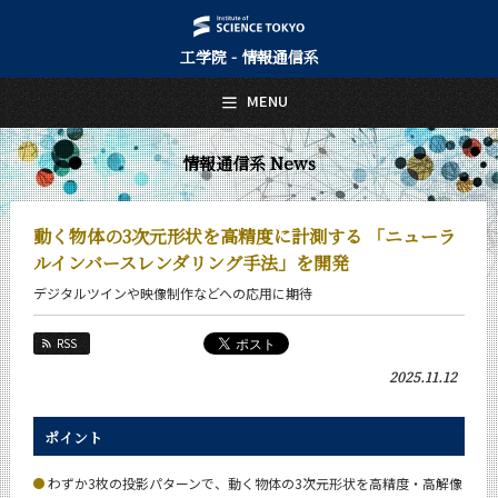
工学院 - 情報通信系
日本語
English
MENU
トップページ
Top Page
情報通信系 News
情報通信系について
About Us
動く物体の3次元形状を高精度に計測する 「ニューラ
教育
ルインバースレンダリング手法」を開発
Education
デジタルツインや映像制作などへの応用に期待
教員・研究室
Faculty and Laboratories
RSS
未来
2025.11.12
Future
入学案内
ポイント
Admissions
わずか3枚の投影パターンで、動く物体の3次元形状を高精度・高解像
情報通信系 News