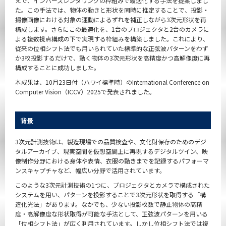
えで、インバースレンダリングの枠組みで最適化する手法を提案しまし
た。この手法では、物体の動きと形状を同時に推定することで、投影・
撮像画像における対象の運動によるずれを補正しながら3次元形状を再
構成します。さらにこの最適化を、1台のプロジェクタと2台のカメラに
よる複数視点構成の下で実現する枠組みを構築しました。これにより、
従来の位相シフト法でも用いられていた標準的な正弦波パターンをわず
か3枚投影するだけで、動く物体の3次元形状を高精度かつ高解像度に再
構成することに成功しました。
本成果は、10月23日付（ハワイ標準時）のInternational Conference on
Computer Vision（ICCV）2025で発表されました。
背景
3次元計測技術は、製造現場での品質検査や、文化財保存のためのデジ
タルアーカイブ、現実空間を仮想空間上に再現するデジタルツイン、映
像制作分野における身体や表情、衣服の動きまでを記録するパフォーマ
ンスキャプチャなど、幅広い分野で活用されています。
このような3次元計測技術の1つに、プロジェクタとカメラで構成された
システムを用い、パターンを投影することで3次元形状を取得する「構
造化光法」があります。なかでも、少ない投影枚数で静止物体の高精
度・高解像度な形状取得が可能な手法として、正弦波パターンを用いる
「位相シフト法」が広く利用されています。しかし位相シフト法では複