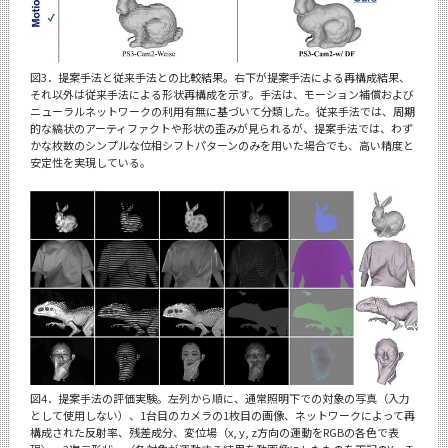
図3．提案手法と従来手法との比較結果。右下が提案手法による再構成結果、
それ以外は従来手法による形状再構成を示す。手法は、モーション補償および
ニューラルネットワークの利用有無に基づいて分類した。従来手法では、周期
的な縞状のアーティファクトや形状の歪みが見られるが、提案手法では、わず
かな枚数のシンプルな位相シフトパターンのみを用いた場合でも、高い精度と
安定性を実現している。
図4．提案手法の評価実験。左列から順に、通常照明下での対象の写真（入力
として使用しない）、1台目のカメラの1枚目の画像、ネットワークによって再
構成された反射率、残差成分、変位場（x, y, z方向の運動をRGBの各色で表