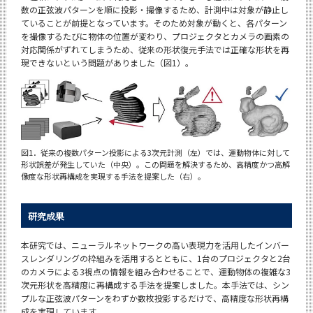
数の正弦波パターンを順に投影・撮像するため、計測中は対象が静止し
ていることが前提となっています。そのため対象が動くと、各パターン
を撮像するたびに物体の位置が変わり、プロジェクタとカメラの画素の
対応関係がずれてしまうため、従来の形状復元手法では正確な形状を再
現できないという問題がありました（図1）。
図1．従来の複数パターン投影による3次元計測（左）では、運動物体に対して
形状誤差が発生していた（中央）。この問題を解決するため、高精度かつ高解
像度な形状再構成を実現する手法を提案した（右）。
研究成果
本研究では、ニューラルネットワークの高い表現力を活用したインバー
スレンダリングの枠組みを活用するとともに、1台のプロジェクタと2台
のカメラによる3視点の情報を組み合わせることで、運動物体の複雑な3
次元形状を高精度に再構成する手法を提案しました。本手法では、シン
プルな正弦波パターンをわずか数枚投影するだけで、高精度な形状再構
成を実現しています。