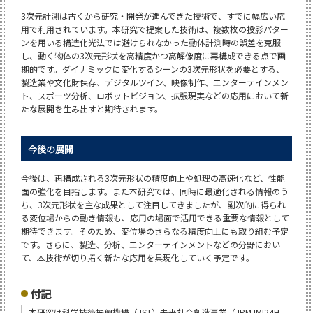
3次元計測は古くから研究・開発が進んできた技術で、すでに幅広い応
用で利用されています。本研究で提案した技術は、複数枚の投影パター
ンを用いる構造化光法では避けられなかった動体計測時の誤差を克服
し、動く物体の3次元形状を高精度かつ高解像度に再構成できる点で画
期的です。ダイナミックに変化するシーンの3次元形状を必要とする、
製造業や文化財保存、デジタルツイン、映像制作、エンターテインメン
ト、スポーツ分析、ロボットビジョン、拡張現実などの応用において新
たな展開を生み出すと期待されます。
今後の展開
今後は、再構成される3次元形状の精度向上や処理の高速化など、性能
面の強化を目指します。また本研究では、同時に最適化される情報のう
ち、3次元形状を主な成果として注目してきましたが、副次的に得られ
る変位場からの動き情報も、応用の場面で活用できる重要な情報として
期待できます。そのため、変位場のさらなる精度向上にも取り組む予定
です。さらに、製造、分析、エンターテインメントなどの分野におい
て、本技術が切り拓く新たな応用を具現化していく予定です。
付記
本研究は科学技術振興機構（JST）未来社会創造事業（JPMJMI24H