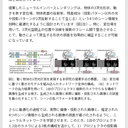
提案したニューラルインバースレンダリングは、物体の3次元形状、動
きを表す変位場、物体表面の反射率、残差成分（投影パターン以外の光
や投影パターンが2次反射することで生じる）という4つのシーン情報を
同時に最適化するように設計されています（図2左）。特に、変位場を
用いて、3次元空間上の位置や法線を複数のフレーム間で整合させるこ
とで、動きによって発生する形状の誤差を効果的に補正することが可能
になっています。
図2．動く物体の3次元計測を実現する本研究の提案手法の概要。（左）変位場
に基づく動きのモデルを組み込んだネットワーク全体の構成。（右）ネットワ
ークの出力結果を用いて、1台のプロジェクタと複数のカメラからなる構成で
画像を生成する様子。生成された画像と実際に撮影・投影された画像との誤差
を最小化することで、シーンの各パラメータを最適化する。
さらに最適化の過程では、実際に撮像・投影された画像と、推定された
4つのシーン情報から生成される画像の誤差が最小化されるように、ニ
ューラルネットワークを学習させます。このとき、1台のプロジェクタ
と2台のカメラによる3視点構成を活かして、1）プロジェクタの投影画