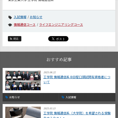
入試情報
お知らせ
情報通信コース
ライフエンジニアリングコース
RSS
おすすめ記事
2025.08.22
工学院 情報通信系 B日程口頭試問有資格者につ
いて
お知らせ
入試情報
2025.03.13
工学院 情報通信系（大学院）を希望される受験
生のみなさんへ