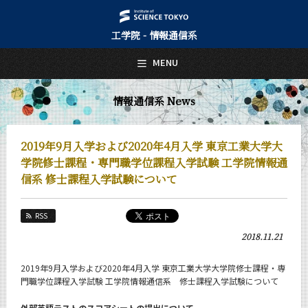
工学院 - 情報通信系
日本語
English
MENU
トップページ
Top Page
情報通信系 News
情報通信系について
About Us
2019年9月入学および2020年4月入学 東京工業大学大
教育
学院修士課程・専門職学位課程入学試験 工学院情報通
Education
信系 修士課程入学試験について
教員・研究室
Faculty and Laboratories
RSS
未来
2018.11.21
Future
2019年9月入学および2020年4月入学 東京工業大学大学院修士課程・専
入学案内
Admissions
門職学位課程入学試験 工学院情報通信系 修士課程入学試験について
情報通信系 News
外部英語テストのスコアシートの提出について