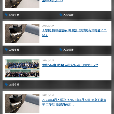
お知らせ
入試情報
2024.08.19
工学院 情報通信系 B日程口頭試問有資格者につ
いて
お知らせ
入試情報
2024.04.30
令和5年度3月期 学位記伝達式のお知らせ
お知らせ
2023.08.18
2024年4月入学及び2023年9月入学 東京工業大
学 工学院 情報通信系 ...