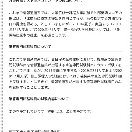
News
これまで情報通信系では、大学院修士課程入学試験で外部英語スコアの
News 一覧
提出は、「出願時に原本の提出を原則とするが、系の指定する方法で後
日の提出も認める」としていましたが、2019年夏季に実施する（2019
カテゴリ別
年9月入学および2020年4月入学）修士課程入学試験においては、「出
願時に原本の提出」を必須とします。
課程別
筆答専門試験科目について
月別
これまで情報通信系では、Ｂ日程の筆答試験において、機械系の筆答専
イベントカレンダー
Event Calendar
門試験科目を情報通信系が出題する筆答専門試験科目に代えて受験する
ことができましたが、2019夏季に実施する（2019年9月入学および202
0年4月入学）修士課程入学試験においては、機械系の筆答専門試験科目
を受験することはできず、情報通信系が出題する筆答専門試験科目のみ
を受験することとします。
サイト構成
筆答専門試験科目の試験内容について
学内向け情報
変更を予定しています。詳細は12月頃公表予定です。
CLOSE
東京工業大学 工学院 情報通信系