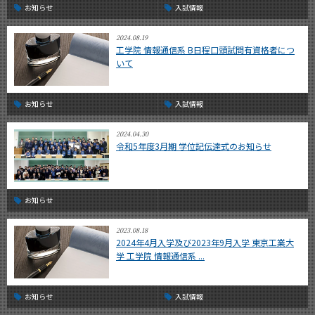
お知らせ
入試情報
2024.08.19
工学院 情報通信系 B日程口頭試問有資格者につ
いて
お知らせ
入試情報
2024.04.30
令和5年度3月期 学位記伝達式のお知らせ
お知らせ
2023.08.18
2024年4月入学及び2023年9月入学 東京工業大
学 工学院 情報通信系 ...
お知らせ
入試情報