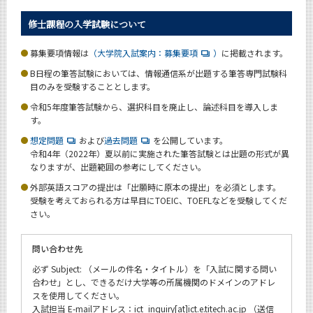
News
修士課程の入学試験について
News 一覧
募集要項情報は
（大学院入試案内：募集要項
）
に掲載されます。
カテゴリ別
B日程の筆答試験においては、情報通信系が出題する筆答専門試験科
目のみを受験することとします。
課程別
令和5年度筆答試験から、選択科目を廃止し、論述科目を導入しま
月別
す。
想定問題
および
過去問題
を公開しています。
イベントカレンダー
Event Calendar
令和4年（2022年）夏以前に実施された筆答試験とは出題の形式が異
なりますが、出題範囲の参考にしてください。
外部英語スコアの提出は「出願時に原本の提出」を必須とします。
受験を考えておられる方は早目にTOEIC、TOEFLなどを受験してくだ
さい。
サイト構成
問い合わせ先
学内向け情報
必ず Subject: （メールの件名・タイトル）を「入試に関する問い
合わせ」とし、できるだけ大学等の所属機関のドメインのアドレ
CLOSE
スを使用してください。
入試担当 E-mailアドレス：ict_inquiry[at]ict.e.titech.ac.jp （送信