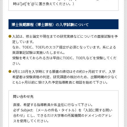
時は'[at]'を'@'に置き換えてください。）
博士後期課程（博士課程）の入学試験について
入試は、修士論文や現在までの研究実績などについての面接試験を予
定しています。
なお、TOEIC、TOEFLのスコア提出が必須となっています。系による
英語筆記試験は実施いたしません。
受験を考えておられる方は早目にTOEIC、TOEFLなどを受験してくだ
さい。
4月と10月を入学時とする願書の締切はその約3ヶ月前ですが、入学
希望者は受験資格の判定、研究課題の検討のため、出願時期の少なく
とも1ヶ月以前に受け入れ予定指導教員と相談を始めて下さい。
問い合わせ先
直接、希望する指導教員か系主任に行なって下さい。
必ず Subject: （メールの件名・タイトル）を「入試に関する問い
合わせ」とし、できるだけ大学等の所属機関のドメインのアドレ
スを使用してください。