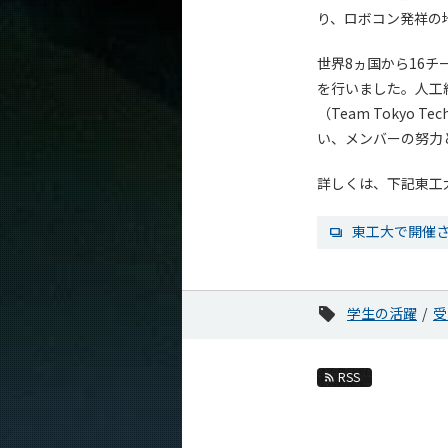
り、ロボコン発祥の
世界8ヵ国から16
を行いました。人工
（Team Toky
い、メンバーの努力
詳しくは、下記東工
東工大で開催さ
学生の活躍
受
RSS