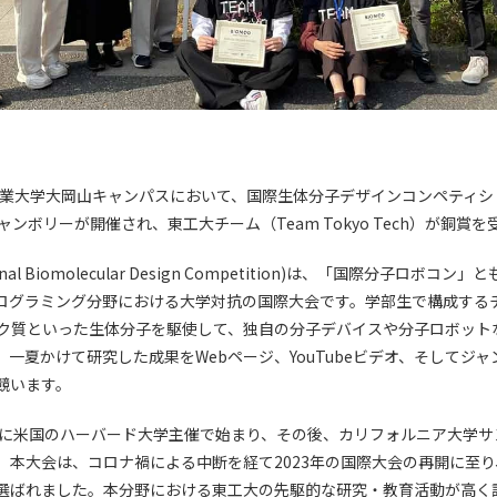
京工業大学大岡山キャンパスにおいて、国際生体分子デザインコンペティシ
」ジャンボリーが開催され、東工大チーム（Team Tokyo Tech）が銅賞
tional Biomolecular Design Competition)は、「国際分子ロボ
ログラミング分野における大学対抗の国際大会です。学部生で構成するチ
パク質といった生体分子を駆使して、独自の分子デバイスや分子ロボット
一夏かけて研究した成果をWebページ、YouTubeビデオ、そしてジ
競います。
11年に米国のハーバード大学主催で始まり、その後、カリフォルニア大学
。本大会は、コロナ禍による中断を経て2023年の国際大会の再開に至
選ばれました。本分野における東工大の先駆的な研究・教育活動が高く