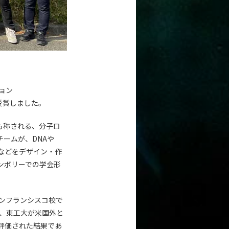
ョン
を受賞しました。
コン」とも称される、分子ロ
ームが、DNAや
などをデザイン・作
ャンボリーでの学会形
サンフランシスコ校で
り、東工大が米国外と
評価された結果であ