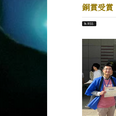
教育
銅賞受賞
教員・研究室
未来
RSS
入学案内
情報工学系 News
News 一覧
カテゴリ別
課程別
月別
イベントカレンダー