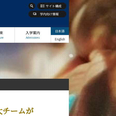
サイト構成
学内向け情報
日本語
来
入学案内
ure
Admissions
English
工大チームが