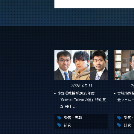
2026.05.11
2
小野准教授が2025年度
宮﨑純教
「Science Tokyoの星」特別賞
会フェロ
【STAR】...
受賞・表彰
受賞
研究
研究