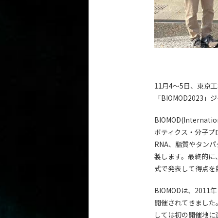
11月4～5日、東
「BIOMOD2023
BIOMOD(Interna
ボティクス・分子プ
RNA、脂質やタン
製します。最終的に、
式で発表して得点を
BIOMODは、20
開催されてきました
しては初の開催地に