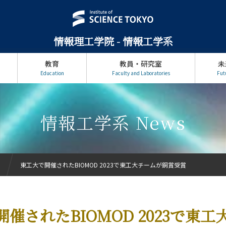
情報理工学院 - 情報工学系
教育
教員・研究室
未
Education
Faculty and Laboratories
Fut
情報工学系 News
東工大で開催されたBIOMOD 2023で東工大チームが銅賞受賞
催されたBIOMOD 2023で東