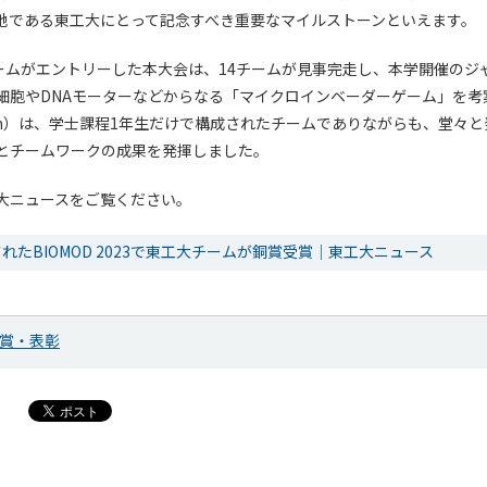
地である東工大にとって記念すべき重要なマイルストーンといえます。
チームがエントリーした本大会は、14チームが見事完走し、本学開催のジ
細胞やDNAモーターなどからなる「マイクロインベーダーゲーム」を考
o Tech）は、学士課程1年生だけで構成されたチームでありながらも、堂々
とチームワークの成果を発揮しました。
大ニュースをご覧ください。
れたBIOMOD 2023で東工大チームが銅賞受賞｜東工大ニュース
賞・表彰