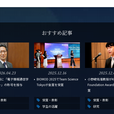
おすすめ記事
026.04.23
2025.12.16
2025.12.
授に「電子情報通信学
BIOMOD 2025でTeam Science
小野峻佑准教授がKD
ー」の称号を授与
Tokyoが金賞を受賞
Foundation Aw
賞
・表彰
受賞・表彰
受賞・表彰
学生の活躍
研究