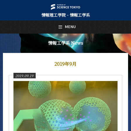
情報理工学院 - 情報工学系
日本語
English
MENU
トップページ
Top Page
情報工学系 News
情報工学系について
About Us
2019年9月
教育
Education
2019.09.19
教員・研究室
Faculty and Laboratories
未来
Future
入学案内
Admissions
情報工学系 News