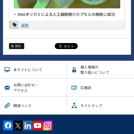
News
DNAオリガミによる人工細胞微小カプセルの開発に成功
News 一覧
研究
カテゴリ別
月別
RSS
2026年
2025年
個人情報の
本サイトについて
2024年
取り扱いについて
2023年
お問い合わせ・
広報誌
アクセス
2022年
関連リンク
サイトマップ
2021年
2020年
2019年