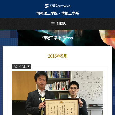
情報理工学院 - 情報工学系
日本語
English
MENU
トップページ
Top Page
情報工学系 News
情報工学系について
About Us
2016年5月
教育
Education
2016.05.18
教員・研究室
Faculty and Laboratories
未来
Future
入学案内
Admissions
情報工学系 News