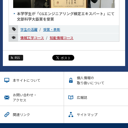
News
本学学生が「CGエンジニアリング検定エキスパート」にて
News 一覧
文部科学大臣賞を受賞
カテゴリ別
学生の活躍
受賞・表彰
課程別
情報工学コース
知能情報コース
月別
2026年
RSS
2025年
個人情報の
2024年
本サイトについて
取り扱いについて
2023年
お問い合わせ・
広報誌
アクセス
2022年
2021年
関連リンク
サイトマップ
2020年