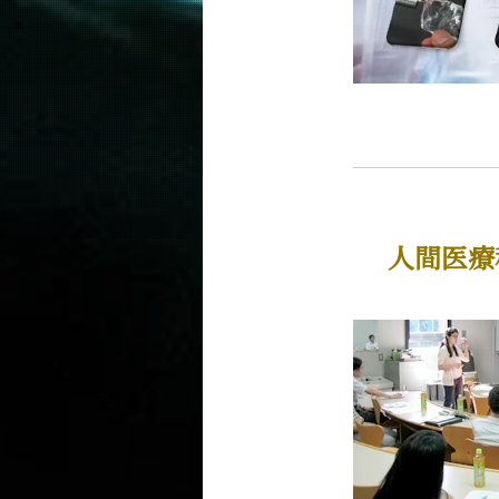
学びの体系
物質・情報卓越コース（博士後期課程
5つの特長
学びの体系
超スマート社会卓越コース（博士後期
5つの特長
学びの体系
人間医療
教員・研究室
未来
入学案内
情報工学系 News
イベントカレンダー