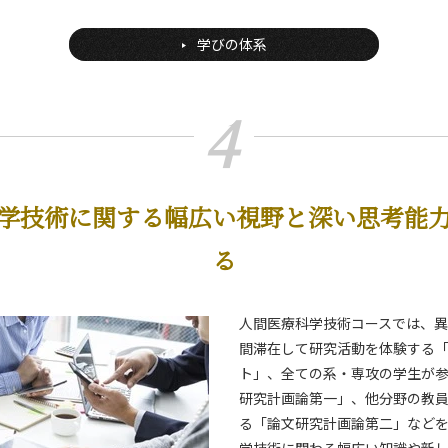
学びの体系
4
学技術に関する幅広い視野と深い思考能
る
人間医療科学技術コースでは、
間滞在して研究活動を体験する
ト」、全ての系・専攻の学生が
研究計画論第一」、他分野の教
る「論文研究計画論第二」など