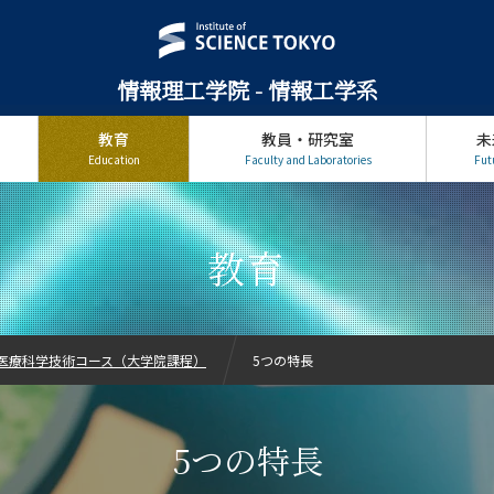
情報理工学院 - 情報工学系
教育
教員・研究室
未
Education
Faculty and Laboratories
Fut
教育
医療科学技術コース（大学院課程）
5つの特長
5つの特長