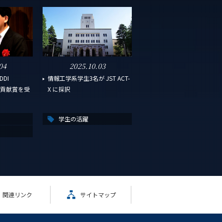
04
2025.10.03
DI
情報工学系学生3名が JST ACT-
ard貢献賞を受
X に採択
学生の活躍
関連リンク
サイトマップ