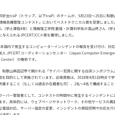
好会traP（トラップ、以下traP）のチームが、5月23日～25日に和
回情報危機管理コンテスト」においてベストテクニカル賞を受賞しました
ん（学士課程4年）と情報理工学院 数理・計算科学系の高山柊さん（学士
与えられるJPCERT/CC※賞を獲得しました。
は、日本国内で発生するコンピューターインシデントの報告を受け付け、対
JPCERTコーディネーションセンター（Japan Computer Emergency
ion Center） の略称です。
、和歌山県田辺市で開かれる「サイバー犯罪に関する白浜シンポジウム
成を目的として実施されています。出場資格は、2018年4月1日時点で
所属すること（もしくは過去の在籍者も可）、2名～4名で構成すること
サーバー管理者として、コンテストの時間中に発生するインシデントに
ます。具体的には、ウェブページやネットワーク、その他サービスの異
な電話対応、サーバー設定の変更、インシデントの原因究明や対応を行
が決定します。