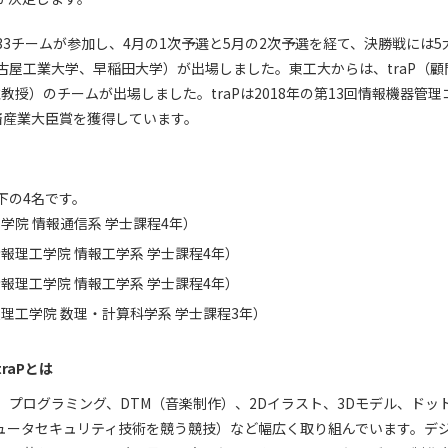
33チームが参加し、4月の1次予選と5月の2次予選を経て、決勝戦には
古屋工業大学、早稲田大学）が出場しました。東工大からは、traP（顧
准教授）のチームが出場しました。traPは2018年の第13回情報機器管
済産業大臣賞を獲得しています。
下の4名です。
学院 情報通信系 学士課程4年）
報理工学院 情報工学系 学士課程4年）
報理工学院 情報工学系 学士課程4年）
理工学院 数理・計算科学系 学士課程3年）
raPとは
、プログラミング、DTM（音楽制作）、2Dイラスト、3Dモデル、ドッ
ピュータセキュリティ技術を競う競技）など幅広く取り組んでいます。デ