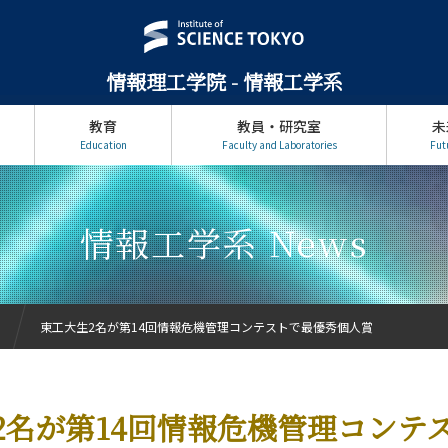
情報理工学院 - 情報工学系
教育
教員・研究室
未
Education
Faculty and Laboratories
Fut
情報工学系 News
東工大生2名が第14回情報危機管理コンテストで最優秀個人賞
2名が第14回情報危機管理コンテ