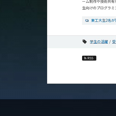
ーム制作や技術共有
生向けのプログラミ
東工大生2名が
学生の活躍
受
RSS