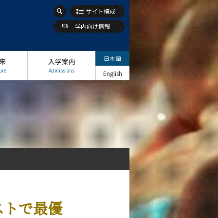
サイト構成
学内向け情報
日本語
来
入学案内
ure
Admissions
English
ストで最優