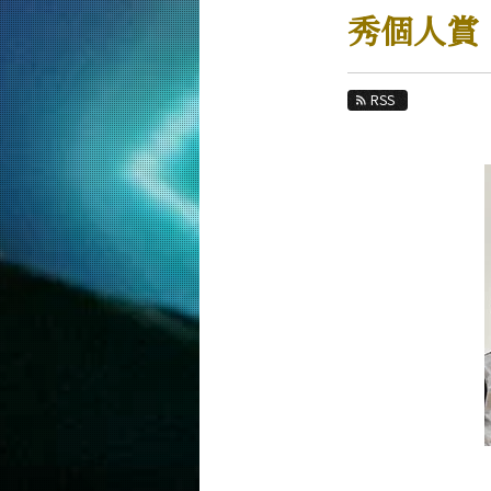
教育
秀個人賞
教員・研究室
未来
RSS
入学案内
情報工学系 News
News 一覧
カテゴリ別
課程別
月別
イベントカレンダー