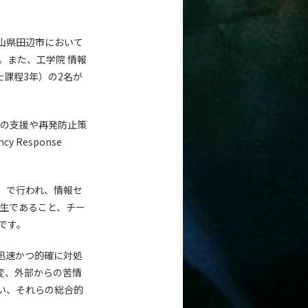
歌山県田辺市において
。また、工学院 情報
課程3年）の2名が
応の支援や再発防止策
 Response
」で行われ、情報セ
学生であること、チー
です。
迅速かつ的確に対処
変、外部からの苦情
い、それらの総合的