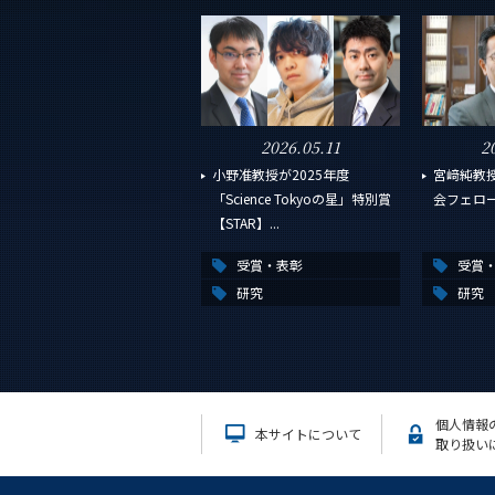
2026.05.11
2
小野准教授が2025年度
宮﨑純教
「Science Tokyoの星」特別賞
会フェロ
【STAR】...
受賞・表彰
受賞
研究
研究
個人情報
本サイトについて
取り扱い