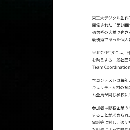
東工大デジタル創作同
開催された「第14
通信系の大橋滉也さ
最優秀であった個人に
※JPCERT/CC
を助言する一般社団法人 
Team Coordinat
本コンテストは毎年
キュリティ人材の育
ム全員が同じ学校に
参加者は顧客企業の
することが求められ
電話等に対し、適切
な評価によって勝者