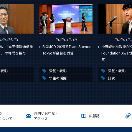
026.04.23
2025.12.16
2025.12.
授に「電子情報通信学
BIOMOD 2025でTeam Science
小野峻佑准教授がKD
ー」の称号を授与
Tokyoが金賞を受賞
Foundation Aw
賞
・表彰
受賞・表彰
受賞・表彰
学生の活躍
研究
の
お問い合わせ・
広報誌
について
アクセス