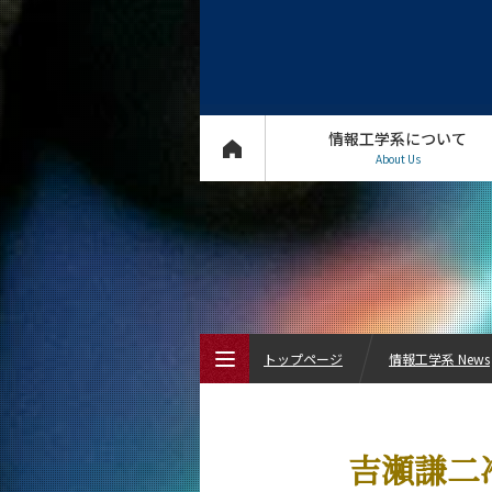
情報工学系について
About Us
トップページ
情報工学系 News
トップページ
吉瀬謙二
情報工学系について