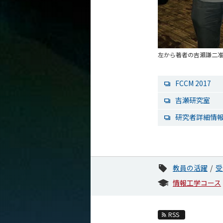
左から著者の吉瀬謙二准教授
FCCM 2017
吉瀬研究室
研究者詳細情報（ST
教員の活躍
受
情報工学コース
RSS