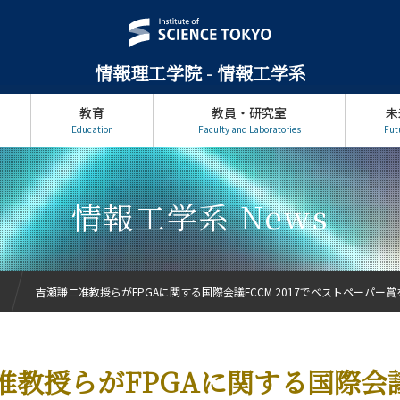
情報理工学院 - 情報工学系
教育
教員・研究室
未
Education
Faculty and Laboratories
Fut
情報工学系 News
吉瀬謙二准教授らがFPGAに関する国際会議FCCM 2017でベストペーパー
准教授らがFPGAに関する国際会議