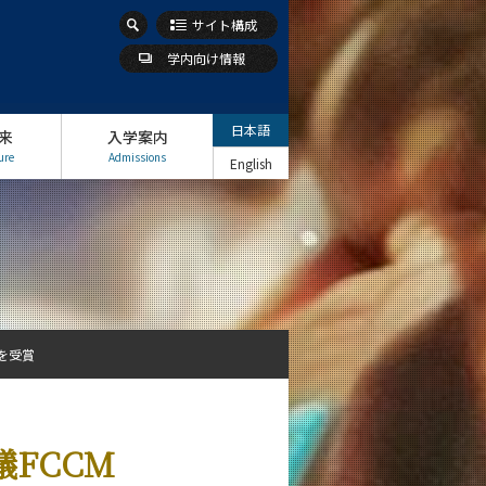
サイト構成
学内向け情報
日本語
来
入学案内
ure
Admissions
English
賞を受賞
FCCM