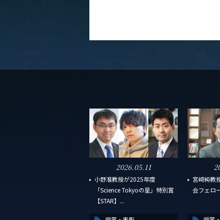
2026.05.11
2
小野准教授が2025年度
宮﨑純教
「Science Tokyoの星」特別賞
会フェロ
【STAR】...
受賞・表彰
受賞