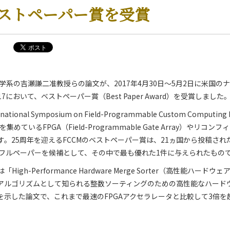
でベストペーパー賞を受賞
学系の吉瀬謙二准教授らの論文が、2017年4月30日～5月2日に米国の
017において、ベストペーパー賞（Best Paper Award）を受賞しました
ernational Symposium on Field-Programmable Custom Computing
集めているFPGA（Field-Programmable Gate Array）やリコ
。25周年を迎えるFCCMのベストペーパー賞は、21ヵ国から投稿され
のフルペーパーを候補として、その中で最も優れた1件に与えられたもの
igh-Performance Hardware Merge Sorter（高性能ハー
アルゴリズムとして知られる整数ソーティングのための高性能なハード
を示した論文で、これまで最速のFPGAアクセラレータと比較して3倍を