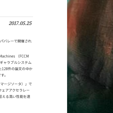
2017.05.25
ナパバレーで開催され
。
 Machines （FCCM
ンフィギャラブルシステム
た128件の論文の中か
です。
ドウェアマージソータ）」で
ウェアアクセラレー
超える高い性能を達