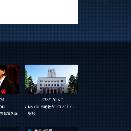
04
2025.10.02
DI
MA YOUMI助教が JST ACT-X に
ard貢献賞を受
採択
教員の活躍