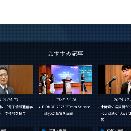
おすすめ記事
026.04.23
2025.12.16
2025.12.
授に「電子情報通信学
BIOMOD 2025でTeam Science
小野峻佑准教授がKD
ー」の称号を授与
Tokyoが金賞を受賞
Foundation Aw
賞
・表彰
受賞・表彰
受賞・表彰