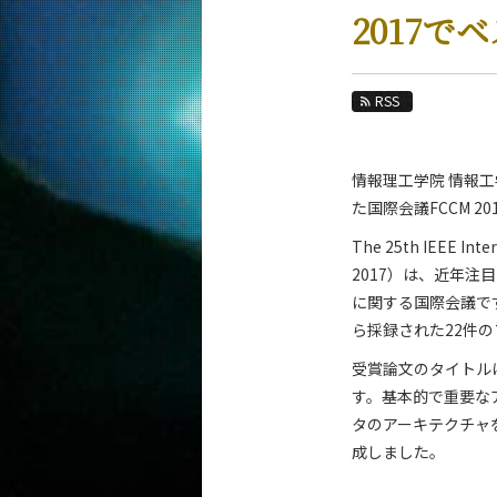
教育
2017
教員・研究室
未来
RSS
入学案内
情報理工学院 情報工
情報工学系 News
た国際会議FCCM 2
News 一覧
The 25th IEEE Int
カテゴリ別
2017）は、近年注目を
課程別
に関する国際会議です
月別
ら採録された22件
受賞論文のタイトルは「H
イベントカレンダー
す。基本的で重要な
タのアーキテクチャ
成しました。