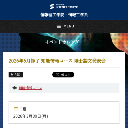
情報理工学院 - 情報工学系
日本語
English
MENU
トップページ
Top Page
イベントカレンダー
情報工学系について
About Us
2026年6月修了 知能情報コース 博士論文発表会
教育
Education
RSS
教員・研究室
Faculty and Laboratories
知能情報コース
未来
Future
日程
入学案内
2026年3月30日(月)
Admissions
情報工学系 News