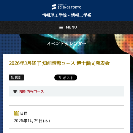
情報理工学院 - 情報工学系
日本語
English
MENU
トップページ
Top Page
イベントカレンダー
情報工学系について
About Us
2026年3月修了 知能情報コース 博士論文発表会
教育
Education
RSS
教員・研究室
Faculty and Laboratories
知能情報コース
未来
Future
日程
入学案内
2026年1月29日(木)
Admissions
情報工学系 News