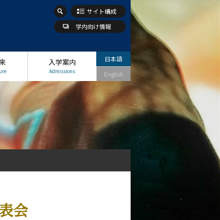
サイト構成
学内向け情報
日本語
来
入学案内
ure
Admissions
English
発表会