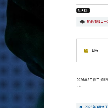
教育
RSS
教員・研究室
知能情報コー
未来
入学案内
情報工学系 News
日程
イベントカレンダー
今後のイベント
今後の課程別イベント
年別アーカイブ
2026年3月修了 
い。
2026年3月修