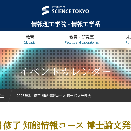
情報理工学院 - 情報工学系
教育
教員・研究室
未
Education
Faculty and Laboratories
Fut
イベントカレンダー
ダー
2026年3月修了 知能情報コース 博士論文発表会
3月修了 知能情報コース 博士論文