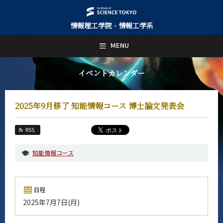
情報理工学院 - 情報工学系
日本語
English
MENU
トップページ
Top Page
イベントカレンダー
情報工学系について
About Us
2025年9月修了 知能情報コース 博士論文発表会
教育
Education
RSS
教員・研究室
Faculty and Laboratories
知能情報コース
未来
Future
日程
入学案内
2025年7月7日(月)
Admissions
情報工学系 News