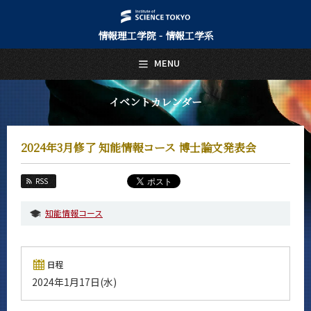
情報理工学院 - 情報工学系
日本語
English
MENU
トップページ
Top Page
イベントカレンダー
情報工学系について
About Us
2024年3月修了 知能情報コース 博士論文発表会
教育
Education
RSS
教員・研究室
Faculty and Laboratories
知能情報コース
未来
Future
日程
入学案内
2024年1月17日(水)
Admissions
情報工学系 News