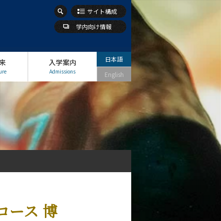
サイト構成
学内向け情報
日本語
来
入学案内
ure
Admissions
English
コース 博