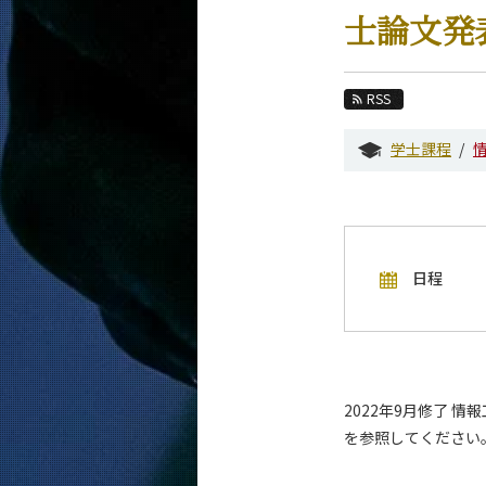
教育
士論文発
教員・研究室
未来
RSS
入学案内
学士課程
情報工学系 News
イベントカレンダー
今後のイベント
日程
今後の課程別イベント
年別アーカイブ
2022年9月修了 
を参照してください