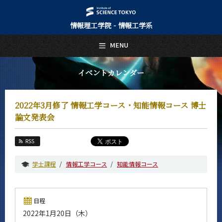
情報理工学院 - 情報工学系
日本語
English
MENU
トップページ
Top Page
イベントカレンダー
情報工学系について
About Us
2022年3月修了 情報工学コース・知能情報コース 博士
教育
論文発表会
Education
教員・研究室
RSS
Faculty and Laboratories
学士課程
情報工学コース
知能情報コース
未来
Future
入学案内
日程
Admissions
2022年1月20日（木）
情報工学系 News