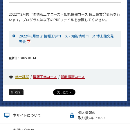
News
2022年3月修了の情報工学コース・知能情報コース 博士論文発表会を行
イベントカレンダー
います。プログラムは以下のPDFファイルを参照してください。
Event Calendar
今後のイベント
2022年3月修了 情報工学コース・知能情報コース 博士論文発
今後の課程別イベント
表会
年別アーカイブ
更新日：2022.01.14
学士課程
情報工学コース
知能情報コース
サイト構成
RSS
学内向け情報
CLOSE
個人情報の
本サイトについて
取り扱いについて
お問い合わせ・