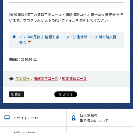
News
2020年6月修了の情報工学コース・知能情報コース 博士論文発表会を行
イベントカレンダー
います。プログラムは以下のPDFファイルを参照してください。
Event Calendar
今後のイベント
2020年6月修了 情報工学コース・知能情報コース 博士論文発
今後の課程別イベント
表会
年別アーカイブ
更新日：2020.03.11
学士課程
情報工学コース
知能情報コース
サイト構成
RSS
学内向け情報
CLOSE
個人情報の
本サイトについて
取り扱いについて
お問い合わせ・