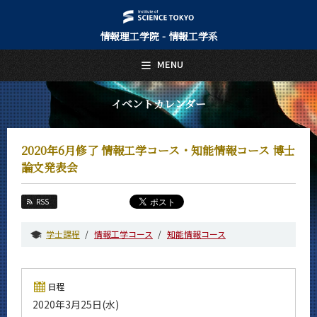
情報理工学院 - 情報工学系
日本語
English
MENU
トップページ
Top Page
イベントカレンダー
情報工学系について
About Us
2020年6月修了 情報工学コース・知能情報コース 博士
教育
論文発表会
Education
教員・研究室
RSS
Faculty and Laboratories
学士課程
情報工学コース
知能情報コース
未来
Future
入学案内
日程
Admissions
2020年3月25日(水)
情報工学系 News