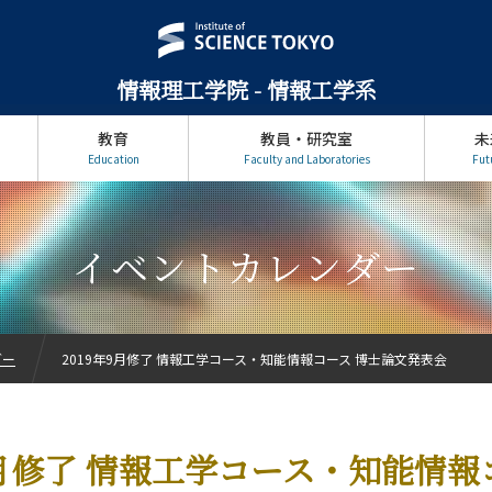
情報理工学院 - 情報工学系
教育
教員・研究室
未
Education
Faculty and Laboratories
Fut
イベントカレンダー
ダー
2019年9月修了 情報工学コース・知能情報コース 博士論文発表会
9月修了 情報工学コース・知能情報