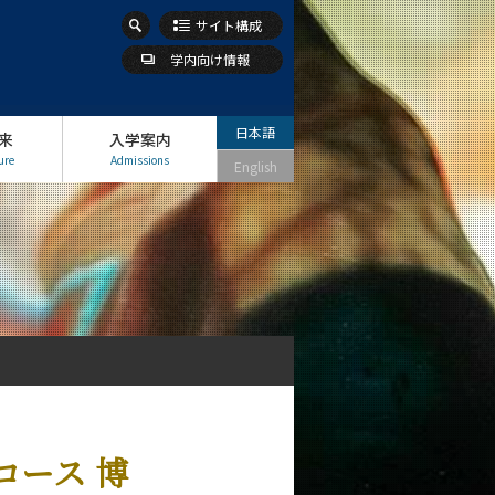
サイト構成
学内向け情報
日本語
来
入学案内
ure
Admissions
English
コース 博