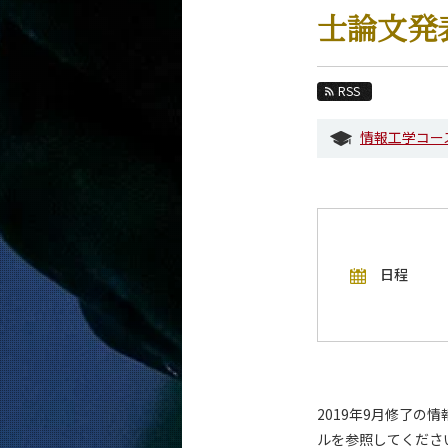
教育
士論文発
教員・研究室
未来
RSS
入学案内
情報工学コー
情報工学系 News
イベントカレンダー
今後のイベント
日程
今後の課程別イベント
年別アーカイブ
2019年9月修了
ルを参照してくださ