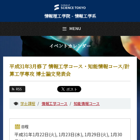
情報理工学院 - 情報工学系
日本語
English
MENU
トップページ
Top Page
イベントカレンダー
情報工学系について
About Us
平成31年3月修了 情報工学コース・知能情報コース/計
教育
算工学専攻 博士論文発表会
Education
教員・研究室
RSS
Faculty and Laboratories
学士課程
情報工学コース
知能情報コース
未来
Future
入学案内
日程
Admissions
平成31年1月22日(火), 1月23日(水), 1月29日(火), 1月30
情報工学系 News