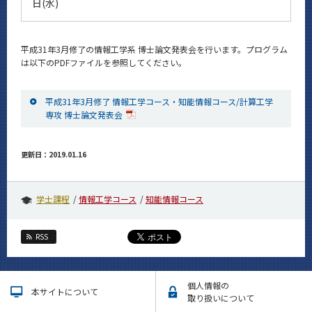
日(水)
News
イベントカレンダー
Event Calendar
平成31年3月修了の情報工学系 博士論文発表会を行います。プログラム
は以下のPDFファイルを参照してください。
今後のイベント
今後の課程別イベント
平成31年3月修了 情報工学コース・知能情報コース/計算工学
専攻 博士論文発表会
年別アーカイブ
更新日：2019.01.16
サイト構成
学士課程
情報工学コース
知能情報コース
学内向け情報
RSS
CLOSE
個人情報の
本サイトについて
取り扱いについて