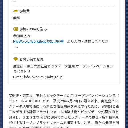
News
参加費
イベントカレンダー
無料
Event Calendar
参加のお申し込み
今後のイベント
参加申込み
今後の課程別イベント
RWBC-OIL Workshop参加申込書
より入力・送信してくださ
い。
年別アーカイブ
お問い合わせ先
産総研・東工大実社会ビッグデータ活用 オープンイノベーション
ラボラトリ
E-mai: info-rwbc-ml@aist.go.jp
サイト構成
学内向け情報
産総研・東工大 実社会ビッグデータ活用 オープンイノベーションラボ
ラトリ（RWBC-OIL）では、 平成29年2月20日の設立以来、実社会ビッ
グデータ活用技術による新たな価値創造を実現するために、 産総研と東
CLOSE
工大が有する計算プラットフォーム構築技術とビッグデータ処理技術を
融合し、さまざまな 分野に適用できるビッグデータの処理・解析技術を
提供するオープンプラットフォームを構築することで、 新たな価値を創
造するための研究開発を行ってきました。