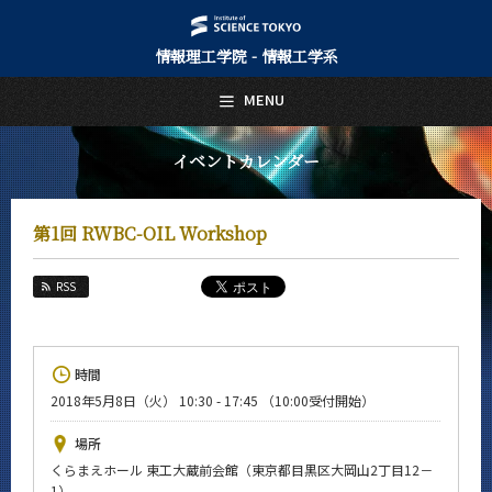
情報理工学院 - 情報工学系
日本語
English
MENU
トップページ
Top Page
イベントカレンダー
情報工学系について
About Us
第1回 RWBC-OIL Workshop
教育
Education
RSS
教員・研究室
Faculty and Laboratories
未来
時間
Future
2018年5月8日（火） 10:30 - 17:45 （10:00受付開始）
入学案内
場所
Admissions
くらまえホール 東工大蔵前会館（東京都目黒区大岡山2丁目12－
1）
情報工学系 News