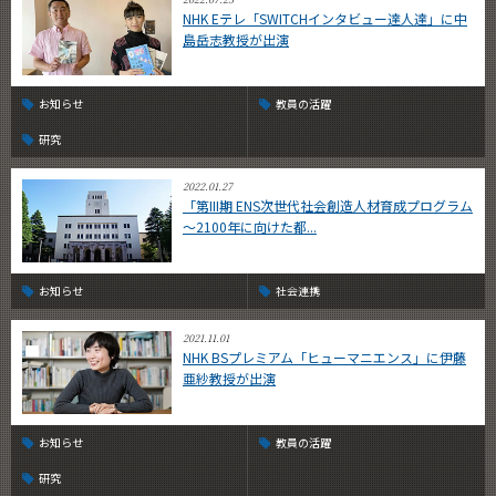
NHK Eテレ「SWITCHインタビュー達人達」に中
島岳志教授が出演
お知らせ
教員の活躍
研究
2022.01.27
「第III期 ENS次世代社会創造人材育成プログラム
～2100年に向けた都...
お知らせ
社会連携
2021.11.01
NHK BSプレミアム「ヒューマニエンス」に伊藤
亜紗教授が出演
お知らせ
教員の活躍
研究