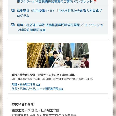
市づくり～」科目受講追加募集のご案内 パンフレット
募集要領（科目受講 II・III）｜ENS次世代社会創造人材育成プ
ログラム
環境・社会理工学院 技術経営専門職学位課程 ／ イノベーショ
ン科学系 後藤研究室
環境・社会理工学院 ―地域から国土に至る環境を構築―
2016年4月に新たに発足した環境・社会理工学院について紹介します。
環境・社会理工学院
学院・系及びリベラルアーツ研究教育院
お問い合わせ先
東京工業大学 環境・社会理工学院
ENS次世代社会創造人材育成プログラム事務局