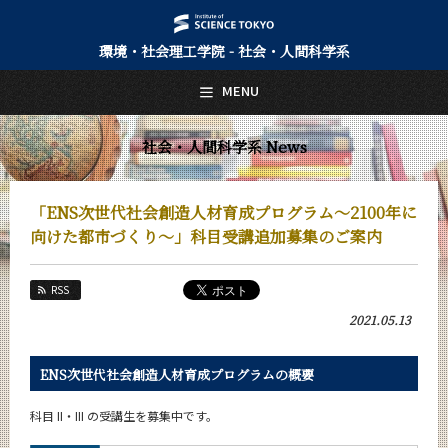
環境・社会理工学院 - 社会・人間科学系
日本語
English
MENU
トップページ
Top Page
社会・人間科学系 News
社会・人間科学系について
About Us
「ENS次世代社会創造人材育成プログラム～2100年に
教育
向けた都市づくり～」科目受講追加募集のご案内
Education
教員・研究室
RSS
Faculty and Laboratories
2021.05.13
未来
Future
ENS次世代社会創造人材育成プログラムの概要
入学案内
Admissions
科目 II・III の受講生を募集中です。
社会・人間科学系 News