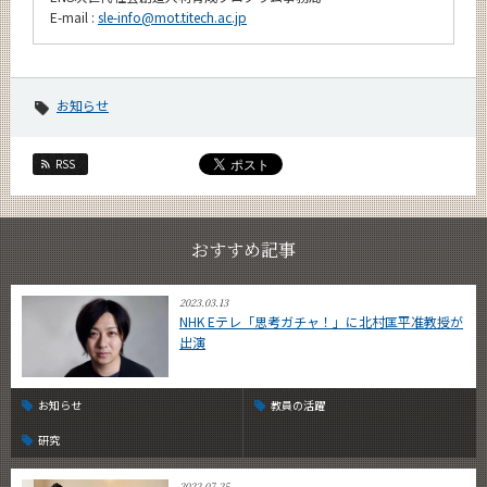
E-mail :
sle-info@mot.titech.ac.jp
お知らせ
RSS
おすすめ記事
2023.03.13
NHK Eテレ「思考ガチャ！」に北村匡平准教授が
出演
お知らせ
教員の活躍
研究
2022.07.25