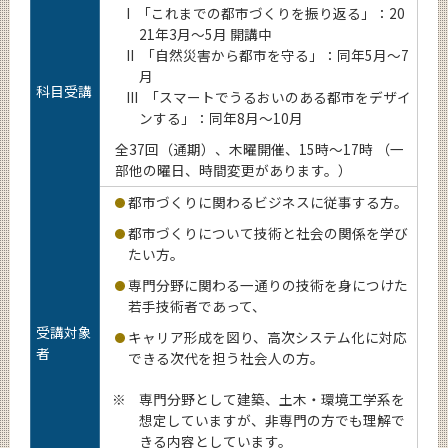
I 「これまでの都市づくりを振り返る」：20
News
21年3月～5月 開講中
News 一覧
II 「自然災害から都市を守る」：同年5月～7
月
カテゴリ別
科目受講
III 「スマートでうるおいのある都市をデザイ
ンする」：同年8月～10月
課程別
全37回（通期）、木曜開催、15時～17時 （一
月別
部他の曜日、時間変更があります。）
都市づくりに関わるビジネスに従事する方。
イベントカレンダー
Event Calendar
都市づくりについて技術と社会の関係を学び
たい方。
専門分野に関わる一通りの技術を身につけた
若手技術者であって、
サイト構成
受講対象
キャリア形成を図り、高次システム化に対応
者
できる次代を担う社会人の方。
系詳細情報
※
専門分野として建築、土木・環境工学系を
想定していますが、非専門の方でも理解で
CLOSE
きる内容としています。