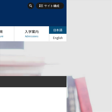
サイト構成
日本語
来
入学案内
ure
Admissions
English