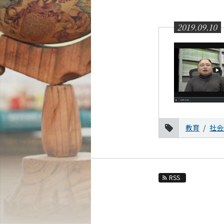
教育
教員・研究室
2019.09.10
未来
入学案内
社会・人間科学系 News
News 一覧
カテゴリ別
教育
社会
課程別
月別
2026年
2024年
RSS
2023年
2022年
2021年