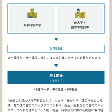
教員・研究室
Faculty and Laboratories
未来
他大学・
東京科学大学
Future
高専専攻科等
入学案内
Admissions
入学試験
社会・人間科学系 News
News
学士課程から修士課程に進むには入学試験に合格する必要があります。
イベントカレンダー
Event Calendar
修士課程
（ 2年 ）
※1
科目コード：400番台～500番台
サイト構成
400番台以降の大学院科目として、人文学・社会科学・理工学などの知
系詳細情報
識・専門性の面でのバックグラウンドや、経歴・経験などの面でのバッ
クグラウンドを活かして、人間・社会・科学技術に関わる問題に取り組