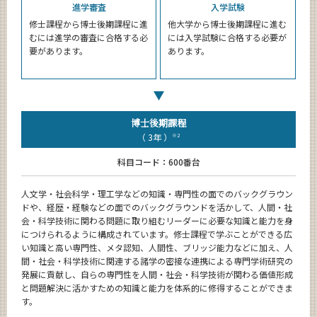
進学審査
入学試験
修士課程から博士後期課程に進
他大学から博士後期課程に進む
むには進学の審査に合格する必
には入学試験に合格する必要が
要があります。
あります。
博士後期課程
（ 3年 ）
※2
科目コード：600番台
人文学・社会科学・理工学などの知識・専門性の面でのバックグラウン
ドや、経歴・経験などの面でのバックグラウンドを活かして、人間・社
会・科学技術に関わる問題に取り組むリーダーに必要な知識と能力を身
につけられるように構成されています。修士課程で学ぶことができる広
い知識と高い専門性、メタ認知、人間性、ブリッジ能力などに加え、人
間・社会・科学技術に関連する諸学の密接な連携による専門学術研究の
発展に貢献し、自らの専門性を人間・社会・科学技術が関わる価値形成
と問題解決に活かすための知識と能力を体系的に修得することができま
す。