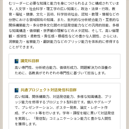
むリーダーに必要な知識と能力を身につけられるように構成されていま
CLOSE
す。人文学・社会科学・理工学の広い知識と、政治・法律・行政、教
育・福祉・健康、文化・芸術、科学技術社会、認知・数理・情報などの
分野における領域固有の知識、また、批判的な分析統合能力・互恵的な
関係構築能力・多分野多文化間の対話発信能力などの汎用的技能、多様
な知識構造・価値観・世界観の理解などのメタ認知、そして、高い倫理
観・ 感受性・柔軟性・責任感・積極性などの豊かな人間性、さらには、
洞察能力・省察能力・翻訳能力などのブリッジ能力を体系的に修得する
ことができます。
講究科目群
高い専門性、分析統合能力、価値形成力、問題解決力の涵養の
ために、各教員がそれぞれの専門性に基づいて担当します。
共通プロジェクト対話発信科目群
広い知識、関係構築力、対話発信能力、多様な知識構造、ブリ
ッジ能力を修得するプロジェクト型科目です。個人やグループ
で、プレゼンテーション、ポスター発表、論文・レポート作
成、ディベート等を行います。学年・課程を縦に貫いて対話発信
を実践し、「発信型」コミュニケーション能力と豊かな人間性
を獲得します。