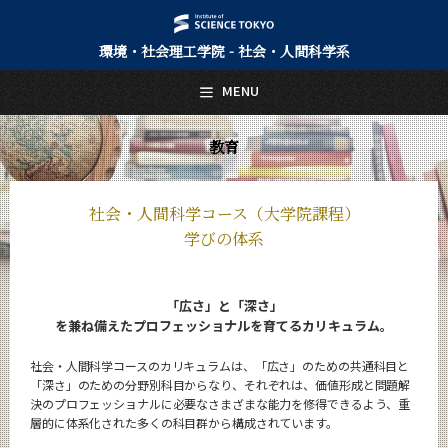
環境・社会理工学院 - 社会・人間科学系
日本語
English
MENU
トップページ
Top Page
教育
社会・人間科学系について
About Us
社会・人間科学コース（大学院課程）
教育
学びの体系
Education
社会・人間科学コース（大学院課程）
「広さ」と「深さ」
5つの特長
を兼ね備えたプロフェッショナルを育てるカリキュラム。
学びの体系
社会・人間科学コースのカリキュラムは、「広さ」のための共通科目と
超スマート社会卓越コース（博士後期課程）
「深さ」のための分野別科目からなり、それぞれは、価値形成と問題解
決のプロフェッショナルに必要なさまざまな能力を修得できるよう、重
5つの特長
層的に体系化された多くの科目群から構成されています。
学びの体系