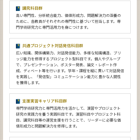
講究科目群
高い専門性、分析統合能力、価値形成力、問題解決力の涵養の
ために、各教員がそれぞれの専門性に基づいて担当します。専
門学術研究力と専門活用力を身につけます。
共通プロジェクト対話発信科目群
広い知識、関係構築力、対話発信能力、多様な知識構造、ブリ
ッジ能力を修得するプロジェクト型科目です。個人やグループ
で、プレゼンテーション、ポスター発表、論文・レポート作
成、ディベート等を行います。学年・課程を縦に貫いて対話発信
を実践し、「発信型」コミュニケーション能力と豊かな人間性
を獲得します。
支援実習キャリア科目群
専門学術研究力と専門活用力を活かして、演習やプロジェクト
研究の実践力を養う実践科目です。演習科目やプロジェクト科
目、講究科目等の運営支援を行うことで、リーダーに必要な価
値形成力と問題解決力を修得します。