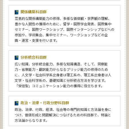
関係構築科目群
互恵的な関係構築能力の修得、多様な価値観・世界観の理解、
豊かな人間性の獲得のために、留学・国際学会発表、国際集中
セミナー、国際ワークショップ、国際インターンシップなどへの
参加や、学術集会、集中セミナー、ワークショップなどの企
画・運営・支援を行います。
分析統合科目群
広い知識、分析統合能力、多様な知識構造、そして、洞察能
力・省察能力・翻訳能力からなるブリッジ能力の修得のため
に、人文学・社会科学系出身者は理工系の、理工系出身者は人
文学・社会科学系の、基礎知識と分析統合方法を学びます。
「受信型」コミュニケーション能力の獲得に役立ちます。
政治・法律・行政分野科目群
政治、法律、行政、経済、社会等の専門的知識と方法論を身に
つけ、価値形成と問題解決につなげるための科目群で、特論と
方法論からなります。