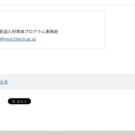
会創造人材育成プログラム事務局
o@mot.titech.ac.jp
らせ