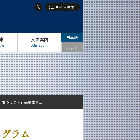
サイト構成
日本語
来
入学案内
ure
Admissions
English
都市づくり～」受講生募...
ログラム