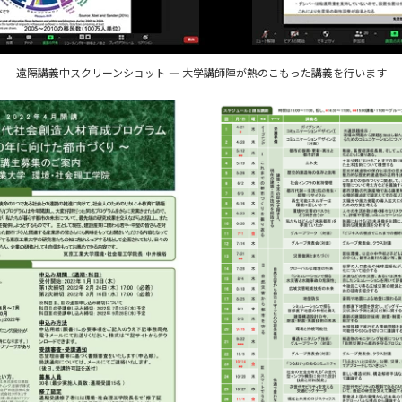
遠隔講義中スクリーンショット ― 大学講師陣が熱のこもった講義を行います