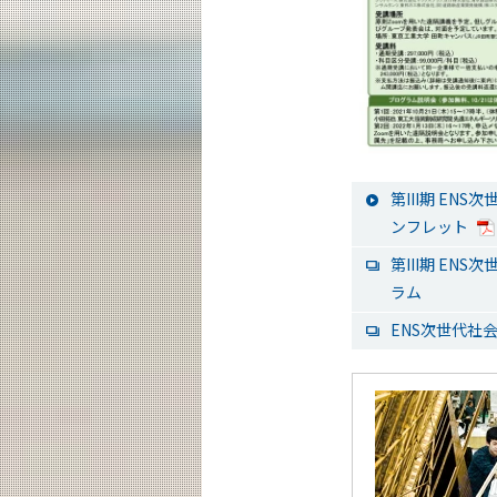
第III期 EN
ンフレット
第III期 E
ラム
ENS次世代社