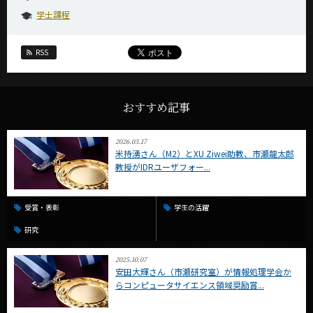
学士課程
RSS
おすすめ記事
2026.03.17
米持湧さん（M2）とXU Ziwei助教、市瀬龍太郎
教授がIDRユーザフォー...
受賞・表彰
学生の活躍
研究
2025.10.07
安田大輝さん（市瀬研究室）が情報処理学会か
らコンピュータサイエンス領域奨励賞...