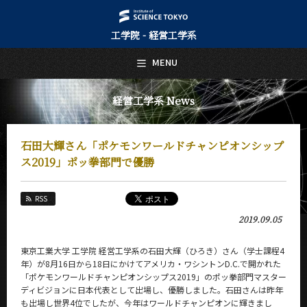
工学院 - 経営工学系
日本語
English
MENU
トップページ
Top Page
経営工学系 News
経営工学系について
About Us
石田大輝さん「ポケモンワールドチャンピオンシップ
教育
ス2019」ポッ拳部門で優勝
Education
教員・研究室
RSS
Faculty and Laboratories
2019.09.05
未来
Future
東京工業大学 工学院 経営工学系の石田大輝（ひろき）さん（学士課程4
年）が8月16日から18日にかけてアメリカ・ワシントンD.C.で開かれた
入学案内
「ポケモンワールドチャンピオンシップス2019」のポッ拳部門マスター
Admissions
ディビジョンに日本代表として出場し、優勝しました。石田さんは昨年
も出場し世界4位でしたが、今年はワールドチャンピオンに輝きまし
経営工学系 News