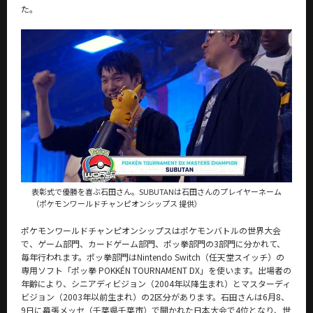
た。
News
News 一覧
カテゴリ別
課程別
月別
イベントカレンダー
Event Calendar
表彰式で優勝を喜ぶ石田さん。SUBUTANは石田さんのプレイヤーネーム
（ポケモンワールドチャンピオンシップス 提供）
サイト構成
ポケモンワールドチャンピオンシップスはポケモンバトルの世界大会
で、ゲーム部門、カードゲーム部門、ポッ拳部門の3部門に分かれて、
学内向け情報
毎年行われます。ポッ拳部門はNintendo Switch（任天堂スイッチ）の
専用ソフト「ポッ拳 POKKÉN TOURNAMENT DX」を使います。出場者の
年齢により、シニアディビジョン（2004年以降生まれ）とマスターディ
CLOSE
ビジョン（2003年以前生まれ）の2区分があります。石田さんは6月8、
9日に幕張メッセ（千葉県千葉市）で開かれた日本大会で4位となり、世