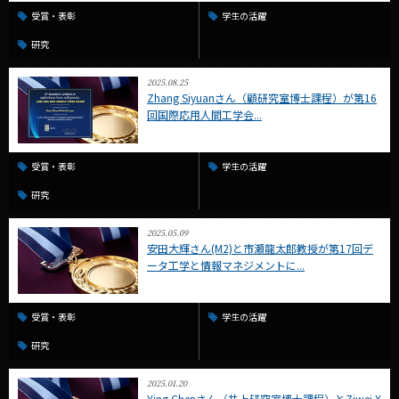
受賞・表彰
学生の活躍
研究
2025.08.25
Zhang Siyuanさん（顧研究室博士課程）が第16
回国際応用人間工学会...
受賞・表彰
学生の活躍
研究
2025.05.09
安田大輝さん(M2)と市瀬龍太郎教授が第17回デ
ータ工学と情報マネジメントに...
受賞・表彰
学生の活躍
研究
2025.01.20
Ying Chenさん（井上研究室博士課程）とZiwei X