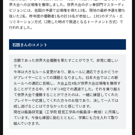
界大会への出場権を獲得しました。世界大会のポッ拳部門マスターディ
ビジョンには、各国の予選で出場権を得た13名、現地の最終予選を勝ち
抜いた2名、昨年度の優勝者1名の計16名が参加し、1対1のダブル・エ
リミネーション方式（2敗した時点で敗退となるトーナメント方式）で
行われました。
石田さんのコメント
念願であった世界大会優勝を果たすことができて、非常に嬉しい
です。
今年は大きなルール変更があり、新ルールに適応できるかどうか
がプレイヤーにとっての課題となりました。日本大会ではこの新
ルールへの適応に苦戦し、大会上位4名が世界大会出場権を獲得す
ることができる中、ギリギリ4位での通過でした。それを乗り越え
て世界大会で優勝することができたのは、一緒に練習してくれた
プレイヤーや応援してくれた方々のお陰であり、決して一人では
成し遂げることはできなかったと感じています。
現在は飯島研究室（工学院 経営工学系の飯島淳一教授）に所属し
ています。今後も練習に励むとともに、学業にも力を入れて取り
組んでいきます。