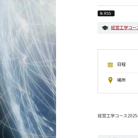
教育
RSS
教員・研究室
経営工学コー
未来
入学案内
経営工学系 News
日程
イベントカレンダー
今後のイベント
場所
今後の課程別イベント
年別アーカイブ
経営工学コース202