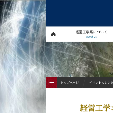
経営工学系について
About Us
トップページ
イベントカレン
トップページ
経営工学コ
経営工学系について