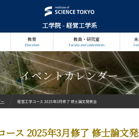
工学院 - 経営工学系
教育
教員・研究室
未
Education
Faculty and Laboratories
Fut
イベントカレンダー
ダー
経営工学コース 2025年3月修了 修士論文発表会
ース 2025年3月修了 修士論文