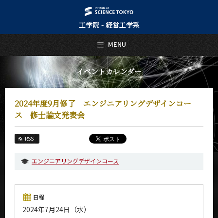
工学院 - 経営工学系
日本語
English
MENU
トップページ
Top Page
イベントカレンダー
経営工学系について
About Us
2024年度9月修了 エンジニアリングデザインコー
教育
ス 修士論文発表会
Education
教員・研究室
RSS
Faculty and Laboratories
エンジニアリングデザインコース
未来
Future
入学案内
日程
Admissions
2024年7月24日（水）
経営工学系 News