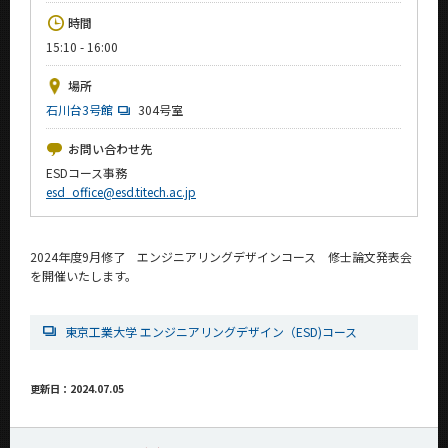
News
時間
15:10 - 16:00
イベントカレンダー
Event Calendar
場所
今後のイベント
石川台3号館
304号室
今後の課程別イベント
お問い合わせ先
ESDコース事務
年別アーカイブ
esd_office@esd.titech.ac.jp
2024年度9月修了 エンジニアリングデザインコース 修士論文発表会
を開催いたします。
サイト構成
学内向け情報
東京工業大学 エンジニアリングデザイン（ESD)コース
CLOSE
更新日：2024.07.05