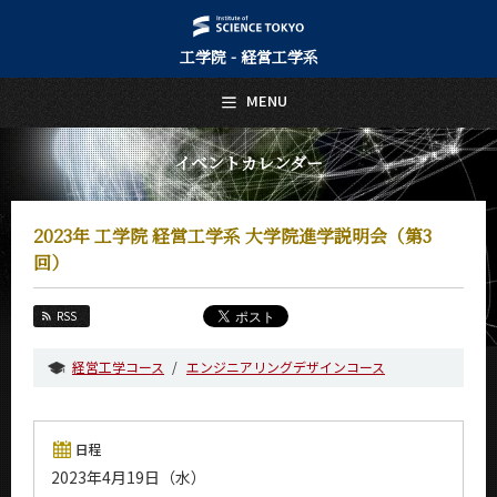
工学院 - 経営工学系
日本語
English
MENU
トップページ
Top Page
イベントカレンダー
経営工学系について
About Us
2023年 工学院 経営工学系 大学院進学説明会（第3
教育
回）
Education
教員・研究室
RSS
Faculty and Laboratories
経営工学コース
エンジニアリングデザインコース
未来
Future
入学案内
日程
Admissions
2023年4月19日（水）
経営工学系 News