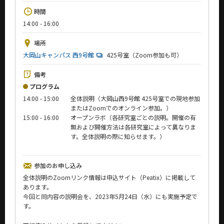
News
時間
14:00 - 16:00
イベントカレンダー
Event Calendar
場所
今後のイベント
大岡山キャンパス 西9号館
425号室（Zoom参加も可）
今後の課程別イベント
備考
プログラム
年別アーカイブ
14:00 - 15:00
全体説明（大岡山西9号館 425号室での現地参加
またはZoomでのオンライン参加。）
15:00 - 16:00
オープンラボ（各研究室ごとの説明。開催の有
無および開催方法は各研究室によって異なりま
す。全体説明の際に知らせます。）
サイト構成
学内向け情報
参加のお申し込み
全体説明のZoomリンク情報は申込サイト（Peatix）に掲載して
あります。
CLOSE
今回と同内容の説明会を、2023年5月24日（水）にも実施予定で
す。