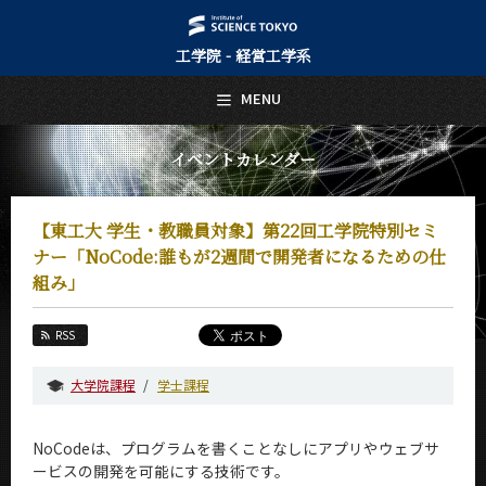
工学院 - 経営工学系
日本語
English
MENU
トップページ
Top Page
イベントカレンダー
経営工学系について
About Us
【東工大 学生・教職員対象】第22回工学院特別セミ
教育
ナー「NoCode:誰もが2週間で開発者になるための仕
Education
組み」
教員・研究室
Faculty and Laboratories
RSS
未来
Future
大学院課程
学士課程
入学案内
Admissions
NoCodeは、プログラムを書くことなしにアプリやウェブサ
ービスの開発を可能にする技術です。
経営工学系 News