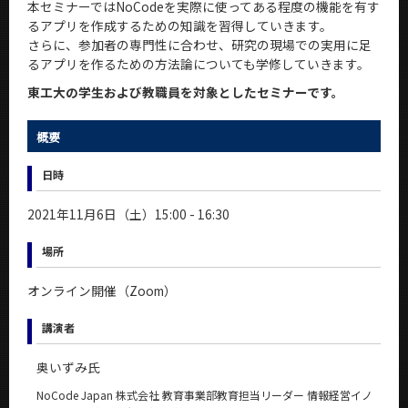
本セミナーではNoCodeを実際に使ってある程度の機能を有す
News
るアプリを作成するための知識を習得していきます。
さらに、参加者の専門性に合わせ、研究の現場での実用に足
イベントカレンダー
るアプリを作るための方法論についても学修していきます。
Event Calendar
東⼯⼤の学⽣および教職員を対象としたセミナーです。
今後のイベント
今後の課程別イベント
概要
年別アーカイブ
日時
2021年11月6日（土）15:00 - 16:30
場所
サイト構成
オンライン開催（Zoom）
学内向け情報
講演者
CLOSE
奥いずみ氏
NoCode Japan 株式会社 教育事業部教育担当リーダー 情報経営イノ