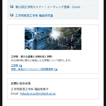
第22回工学院セミナー｜ミーティング登録 - Zoom
工学院経営工学系 福田研究室
工学院 ―新たな産業と文明を拓く学問―
2016年4月に新たに発足した工学院について紹介します。
工学院
学院・系及びリベラルアーツ研究教育院
お問い合わせ先
工学院経営工学系 福田恵美子
Email :
fukuda.e.ac@m.titech.ac.jp