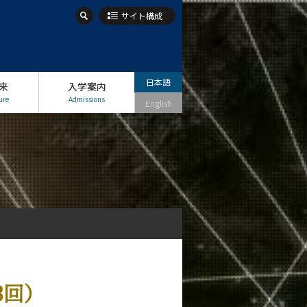
サイト構成
日本語
来
入学案内
ure
Admissions
English
3回）