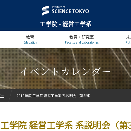
工学院 - 経営工学系
教育
教員・研究室
未
Education
Faculty and Laboratories
Fut
イベントカレンダー
ダー
2019年度 工学院 経営工学系 系説明会（第3回）
度 工学院 経営工学系 系説明会（第