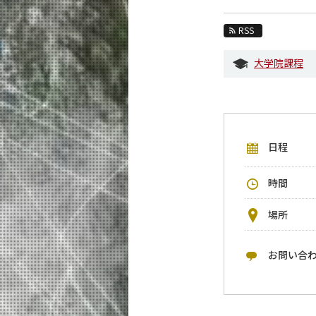
教育
RSS
教員・研究室
大学院課程
未来
入学案内
経営工学系 News
日程
イベントカレンダー
今後のイベント
時間
今後の課程別イベント
場所
年別アーカイブ
お問い合