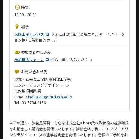
News
時間
18:30 - 20:30
イベントカレンダー
Event Calendar
場所
今後のイベント
大岡山キャンパス
大岡山北3号館（環境エネルギーイノベーシ
ョン棟）1階多目的ホール
今後の課程別イベント
参加のお申し込み
年別アーカイブ
参加申込フォーム
からお申し込みください
お問い合わせ先
環境・社会理工学院 融合理工学系
エンジニアリングデザインコース
サイト構成
准教授 因幡和晃
E-mail :
inaba.k.ag@m.titech.ac.jp
学内向け情報
Tel : 03-5734-2156
CLOSE
以下の通り、膝義足開発で有名な株式会社Xiborg代表取締役の遠藤謙氏
をお招きして講演会を開催いたします。講演会終了後に、エンジニアリ
ングデザインコースの進学説明会を開催いたします。皆様のご参加をお