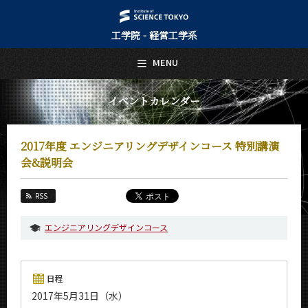
工学院 - 経営工学系
日本語
English
MENU
トップページ
Top Page
イベントカレンダー
経営工学系について
About Us
2017年度 エンジニアリングデザインコース 特別講演
教育
会&説明会
Education
教員・研究室
RSS
Faculty and Laboratories
エンジニアリングデザインコース
未来
Future
入学案内
日程
Admissions
2017年5月31日（水）
経営工学系 News