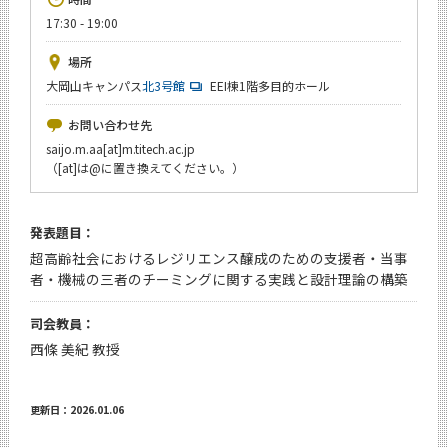
News
17:30 - 19:00
イベントカレンダー
場所
Event Calendar
大岡山キャンパス
北3号館
EEI棟1階多目的ホール
今後のイベント
お問い合わせ先
今後の課程別イベント
saijo.m.aa[at]m.titech.ac.jp
（[at]は@に置き換えてください。）
年別アーカイブ
発表題目：
超高齢社会におけるレジリエンス醸成のための支援者・当事
サイト構成
者・機械の三者のチーミングに関する実践と設計理論の構築
学内向け情報
司会教員：
西條 美紀 教授
CLOSE
更新日：2026.01.06