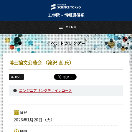
工学院 - 情報通信系
日本語
English
MENU
トップページ
Top Page
イベントカレンダー
情報通信系について
About Us
博士論文公聴会 （滝沢 直 氏）
教育
Education
RSS
教員・研究室
Faculty and Laboratories
エンジニアリングデザインコース
未来
Future
日程
入学案内
2026年1月20日（火）
Admissions
情報通信系 News
時間