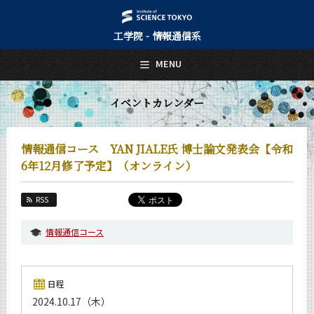
工学院 - 情報通信系
日本語
English
MENU
トップページ
Top Page
イベントカレンダー
情報通信系について
About Us
情報通信コース YAN JIALE氏 博士論文発表会【令和
教育
6年12月修了予定】（オンライン）
Education
教員・研究室
RSS
Faculty and Laboratories
情報通信コース
未来
Future
入学案内
日程
Admissions
2024.10.17（木）
情報通信系 News