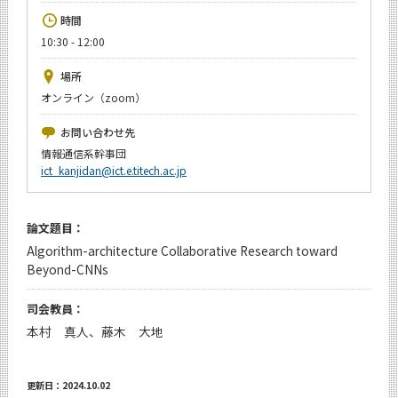
News
時間
10:30 - 12:00
イベントカレンダー
Event Calendar
場所
今後のイベント
オンライン（zoom）
今後の課程別イベント
お問い合わせ先
情報通信系幹事団
年別アーカイブ
ict_kanjidan@ict.e.titech.ac.jp
論文題目：
サイト構成
Algorithm-architecture Collaborative Research toward
Beyond-CNNs
学内向け情報
司会教員：
本村 真人、藤木 大地
CLOSE
更新日：2024.10.02