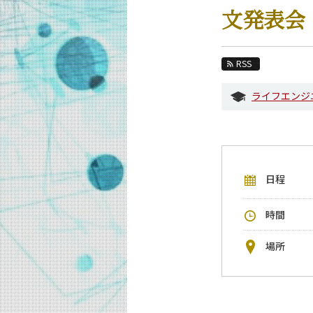
教育
文発表会
教員・研究室
未来
RSS
入学案内
ライフエンジ
情報通信系 News
イベントカレンダー
今後のイベント
日程
今後の課程別イベント
年別アーカイブ
時間
場所