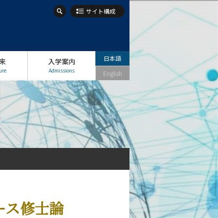
サイト構成
日本語
来
入学案内
ure
Admissions
English
ース修士論