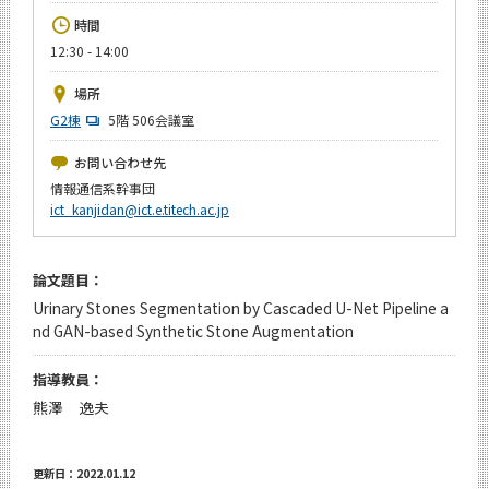
News
時間
12:30 - 14:00
イベントカレンダー
Event Calendar
場所
今後のイベント
G2棟
5階 506会議室
今後の課程別イベント
お問い合わせ先
情報通信系幹事団
年別アーカイブ
ict_kanjidan@ict.e.titech.ac.jp
論文題目：
サイト構成
Urinary Stones Segmentation by Cascaded U-Net Pipeline a
nd GAN-based Synthetic Stone Augmentation
学内向け情報
指導教員：
熊澤 逸夫
CLOSE
更新日：2022.01.12