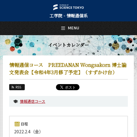
工学院 - 情報通信系
日本語
English
MENU
トップページ
Top Page
イベントカレンダー
情報通信系について
About Us
情報通信コース PREEDANAN Wongsakorn 博士論
教育
文発表会【令和4年3月修了予定】（すずかけ台）
Education
教員・研究室
RSS
Faculty and Laboratories
情報通信コース
未来
Future
入学案内
日程
Admissions
2022.2.4（金）
情報通信系 News