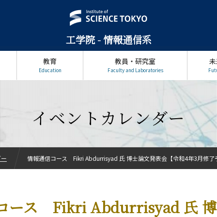
工学院 - 情報通信系
教育
教員・研究室
未
Education
Faculty and Laboratories
Fut
イベントカレンダー
ダー
情報通信コース Fikri Abdurrisyad 氏 博士論文発表会【令和4年3月修了予
ス Fikri Abdurrisyad 氏