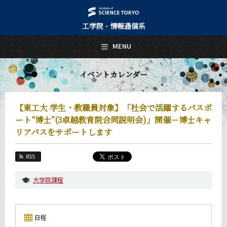
工学院 - 情報通信系
日本語
English
MENU
トップページ
Top Page
イベントカレンダー
情報通信系について
About Us
【東工大 学生・教職員対象】「社会で活躍するパスポ
教育
ート“博士”(3卓越教育院合同説明会)」開催－博士キャ
Education
リアパスをサポートします
教員・研究室
Faculty and Laboratories
RSS
未来
Future
大学院課程
入学案内
Admissions
日程
情報通信系 News