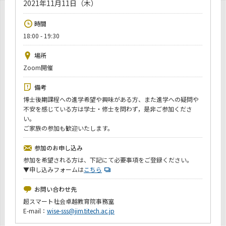
2021年11月11日（木）
News
時間
イベントカレンダー
Event Calendar
18:00 - 19:30
今後のイベント
場所
Zoom開催
今後の課程別イベント
備考
年別アーカイブ
博士後期課程への進学希望や興味がある方、また進学への疑問や
不安を感じている方は学士・修士を問わず，是非ご参加くださ
い。
ご家族の参加も歓迎いたします。
サイト構成
参加のお申し込み
参加を希望される方は、下記にて必要事項をご登録ください。
学内向け情報
▼申し込みフォームは
こちら
お問い合わせ先
CLOSE
超スマート社会卓越教育院事務室
E-mail：
wise-sss@jim.titech.ac.jp